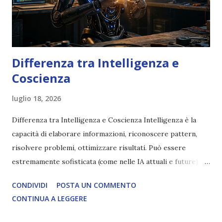
Differenza tra Intelligenza e
Coscienza
luglio 18, 2026
Differenza tra Intelligenza e Coscienza Intelligenza è la
capacità di elaborare informazioni, riconoscere pattern,
risolvere problemi, ottimizzare risultati. Può essere
estremamente sofisticata (come nelle IA attuali e future),
ma rimane un processo meccanico. Non ha esperienza
CONDIVIDI
POSTA UN COMMENTO
soggettiva, non prova vero amore, non ha libero arbitrio
CONTINUA A LEGGERE
autentico, non ha connessione con l’Uno. Coscienza è la
capacità di essere consapevoli di sé, di sperimentare