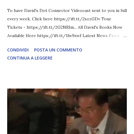
To have David's Dot Connector Videocast sent to you in full
every week, Click here https://ift.tt/2szzGDv Tour
Tickets - https://ift.tt/2G2NRIm... All David's Books Now
Available Here https://ift.tt/1lw9xwf Latest News From
David Icke - www.davidicke.comSocial M ARTICOLO
CONDIVIDI
POSTA UN COMMENTO
COMPLETO - fonte
CONTINUA A LEGGERE