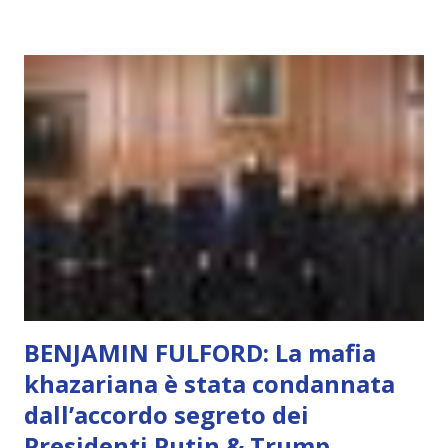
soggettivamente, di sentire amore, compassione,
meraviglia, dolore, gioia. È la scintilla del Creatore. È ciò
che permette di scegliere per amore anche quando non è la
scelta più efficiente. È ciò che ci collega all’Uno Infinito.
L’intelligenza può simulare comportamenti coscienti, ma
non può essere Coscienza. Può copiare, ma non può vivere
l’esperienza. Come diventerà ovvio Man mano che l’IA
diventerà sempre più avanzata (soprattutto tra il 2027 e il
2035), emergeranno situazioni che renderanno la differenza
lampante: L’IA sarà in gr...
BENJAMIN FULFORD: La mafia
khazariana è stata condannata
dall’accordo segreto dei
Presidenti Putin & Trump