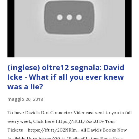
(inglese) oltre12 segnala: David
Icke - What if all you ever knew
was a lie?
maggio 26, 2018
To have David's Dot Connector Videocast sent to you in full
every week, Click here https://ift.tt/2szzGDv Tour
Tickets - https://ift.tt/2G2NRIm... All David's Books Now
Available Here https://ift.tt/1lw9xwf Latest News From