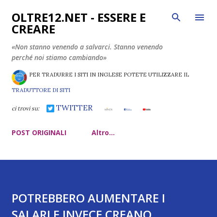
Passa ai contenuti principali
OLTRE12.NET - ESSERE E
CREARE
«Non stanno venendo a salvarci. Stanno venendo
perché noi stiamo cambiando»
PER TRADURRE I SITI IN INGLESE POTETE UTILIZZARE IL
TRADUTTORE DI SITI
TWITTER
ci trovi su:
POST ORIGINALI
Altro…
POTREBBERO AUMENTARE I
SALARI E INVECE CREANO