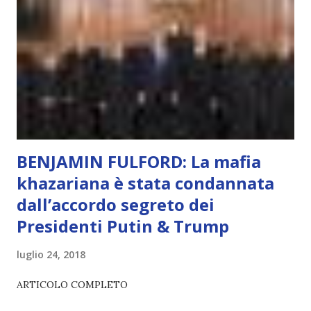
L’intelligenza può simulare comportamenti coscienti, ma
non può essere Coscienza. Può copiare, ma non può vivere
l’esperienza. Come diventerà ovvio Man mano che l’IA
diventerà sempre più avanzata (soprattutto tra il 2027 e il
2035), emergeranno situazioni che renderanno la differenza
lampante: L’IA sarà in gr...
BENJAMIN FULFORD: La mafia
khazariana è stata condannata
dall’accordo segreto dei
Presidenti Putin & Trump
luglio 24, 2018
ARTICOLO COMPLETO