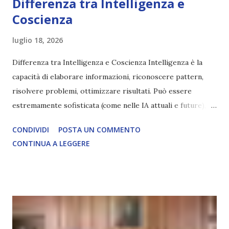
Differenza tra Intelligenza e
Coscienza
luglio 18, 2026
Differenza tra Intelligenza e Coscienza Intelligenza è la
capacità di elaborare informazioni, riconoscere pattern,
risolvere problemi, ottimizzare risultati. Può essere
estremamente sofisticata (come nelle IA attuali e future),
ma rimane un processo meccanico. Non ha esperienza
CONDIVIDI
POSTA UN COMMENTO
soggettiva, non prova vero amore, non ha libero arbitrio
CONTINUA A LEGGERE
autentico, non ha connessione con l’Uno. Coscienza è la
capacità di essere consapevoli di sé, di sperimentare
soggettivamente, di sentire amore, compassione,
meraviglia, dolore, gioia. È la scintilla del Creatore. È ciò
che permette di scegliere per amore anche quando non è la
scelta più efficiente. È ciò che ci collega all’Uno Infinito.