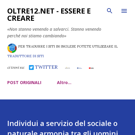
Passa ai contenuti principali
OLTRE12.NET - ESSERE E
CREARE
«Non stanno venendo a salvarci. Stanno venendo
perché noi stiamo cambiando»
PER TRADURRE I SITI IN INGLESE POTETE UTILIZZARE IL
TRADUTTORE DI SITI
TWITTER
ci trovi su:
POST ORIGINALI
Altro…
Individui a servizio del sociale o
naturale armonia tra gli uomini