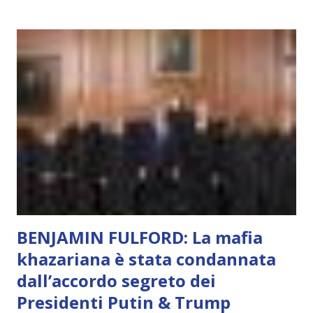
soggettivamente, di sentire amore, compassione,
meraviglia, dolore, gioia. È la scintilla del Creatore. È ciò
che permette di scegliere per amore anche quando non è la
scelta più efficiente. È ciò che ci collega all’Uno Infinito.
L’intelligenza può simulare comportamenti coscienti, ma
non può essere Coscienza. Può copiare, ma non può vivere
l’esperienza. Come diventerà ovvio Man mano che l’IA
diventerà sempre più avanzata (soprattutto tra il 2027 e il
2035), emergeranno situazioni che renderanno la differenza
lampante: L’IA sarà in gr...
BENJAMIN FULFORD: La mafia
khazariana è stata condannata
dall’accordo segreto dei
Presidenti Putin & Trump