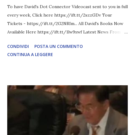
To have David's Dot Connector Videocast sent to you in full
every week, Click here https://ift.tt/2szzGDv Tour
Tickets - https://ift.tt/2G2NRIm... All David's Books Now
Available Here https://ift.tt/1lw9xwf Latest News From
David Icke - www.davidicke.comSocial M ARTICOLO
CONDIVIDI
POSTA UN COMMENTO
COMPLETO - fonte
CONTINUA A LEGGERE