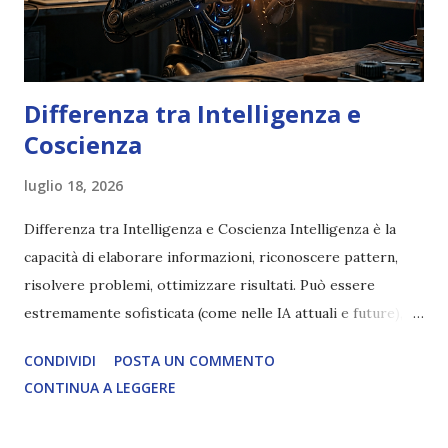
Differenza tra Intelligenza e
Coscienza
luglio 18, 2026
Differenza tra Intelligenza e Coscienza Intelligenza è la
capacità di elaborare informazioni, riconoscere pattern,
risolvere problemi, ottimizzare risultati. Può essere
estremamente sofisticata (come nelle IA attuali e future),
ma rimane un processo meccanico. Non ha esperienza
CONDIVIDI
POSTA UN COMMENTO
soggettiva, non prova vero amore, non ha libero arbitrio
CONTINUA A LEGGERE
autentico, non ha connessione con l’Uno. Coscienza è la
capacità di essere consapevoli di sé, di sperimentare