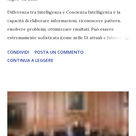
Differenza tra Intelligenza e Coscienza Intelligenza è la
capacità di elaborare informazioni, riconoscere pattern,
risolvere problemi, ottimizzare risultati. Può essere
estremamente sofisticata (come nelle IA attuali e future),
ma rimane un processo meccanico. Non ha esperienza
CONDIVIDI
POSTA UN COMMENTO
soggettiva, non prova vero amore, non ha libero arbitrio
CONTINUA A LEGGERE
autentico, non ha connessione con l’Uno. Coscienza è la
capacità di essere consapevoli di sé, di sperimentare
soggettivamente, di sentire amore, compassione,
meraviglia, dolore, gioia. È la scintilla del Creatore. È ciò
che permette di scegliere per amore anche quando non è la
scelta più efficiente. È ciò che ci collega all’Uno Infinito.
L’intelligenza può simulare comportamenti coscienti, ma
non può essere Coscienza. Può copiare, ma non può vivere
l’esperienza. Come diventerà ovvio Man mano che l’IA