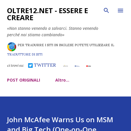
Passa ai contenuti principali
OLTRE12.NET - ESSERE E
CREARE
«Non stanno venendo a salvarci. Stanno venendo
perché noi stiamo cambiando»
PER TRADURRE I SITI IN INGLESE POTETE UTILIZZARE IL
TRADUTTORE DI SITI
TWITTER
ci trovi su:
POST ORIGINALI
Altro…
John McAfee Warns Us on MSM
and Big Tech (One-on-One