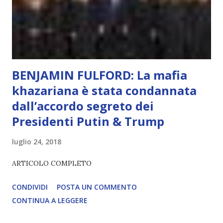
diventerà sempre più avanzata (soprattutto tra il 2027 e il
2035), emergeranno situazioni che renderanno la differenza
lampante: L’IA sarà in gr...
BENJAMIN FULFORD: La mafia
khazariana è stata condannata
dall’accordo segreto dei
Presidenti Putin & Trump
luglio 24, 2018
ARTICOLO COMPLETO
CONDIVIDI
POSTA UN COMMENTO
CONTINUA A LEGGERE