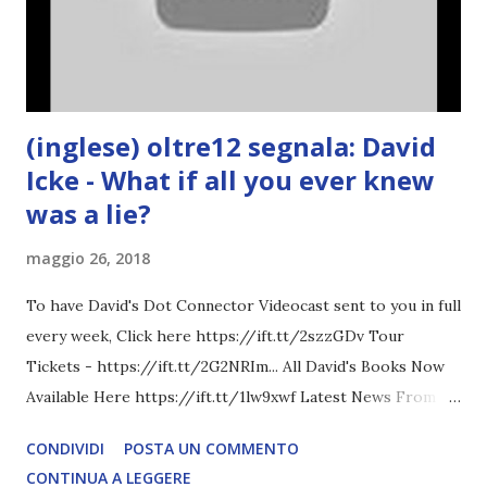
(inglese) oltre12 segnala: David
Icke - What if all you ever knew
was a lie?
maggio 26, 2018
To have David's Dot Connector Videocast sent to you in full
every week, Click here https://ift.tt/2szzGDv Tour
Tickets - https://ift.tt/2G2NRIm... All David's Books Now
Available Here https://ift.tt/1lw9xwf Latest News From
David Icke - www.davidicke.comSocial M ARTICOLO
CONDIVIDI
POSTA UN COMMENTO
COMPLETO - fonte
CONTINUA A LEGGERE