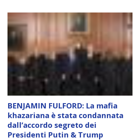
soggettivamente, di sentire amore, compassione,
meraviglia, dolore, gioia. È la scintilla del Creatore. È ciò
che permette di scegliere per amore anche quando non è la
scelta più efficiente. È ciò che ci collega all’Uno Infinito.
L’intelligenza può simulare comportamenti coscienti, ma
non può essere Coscienza. Può copiare, ma non può vivere
l’esperienza. Come diventerà ovvio Man mano che l’IA
diventerà sempre più avanzata (soprattutto tra il 2027 e il
2035), emergeranno situazioni che renderanno la differenza
lampante: L’IA sarà in gr...
BENJAMIN FULFORD: La mafia
khazariana è stata condannata
dall’accordo segreto dei
Presidenti Putin & Trump