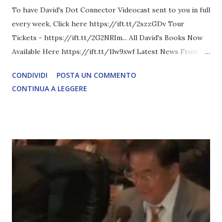
To have David's Dot Connector Videocast sent to you in full
every week, Click here https://ift.tt/2szzGDv Tour
Tickets - https://ift.tt/2G2NRIm... All David's Books Now
Available Here https://ift.tt/1lw9xwf Latest News From
David Icke - www.davidicke.comSocial M ARTICOLO
CONDIVIDI
POSTA UN COMMENTO
COMPLETO - fonte
CONTINUA A LEGGERE