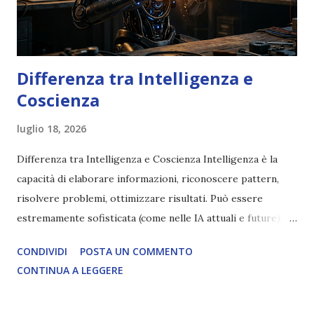
Differenza tra Intelligenza e
Coscienza
luglio 18, 2026
Differenza tra Intelligenza e Coscienza Intelligenza è la
capacità di elaborare informazioni, riconoscere pattern,
risolvere problemi, ottimizzare risultati. Può essere
estremamente sofisticata (come nelle IA attuali e future),
ma rimane un processo meccanico. Non ha esperienza
CONDIVIDI
POSTA UN COMMENTO
soggettiva, non prova vero amore, non ha libero arbitrio
CONTINUA A LEGGERE
autentico, non ha connessione con l’Uno. Coscienza è la
capacità di essere consapevoli di sé, di sperimentare