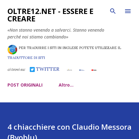
Passa ai contenuti principali
OLTRE12.NET - ESSERE E
CREARE
«Non stanno venendo a salvarci. Stanno venendo
perché noi stiamo cambiando»
PER TRADURRE I SITI IN INGLESE POTETE UTILIZZARE IL
TRADUTTORE DI SITI
TWITTER
ci trovi su:
POST ORIGINALI
Altro…
4 chiacchiere con Claudio Messora
(Byoblu)