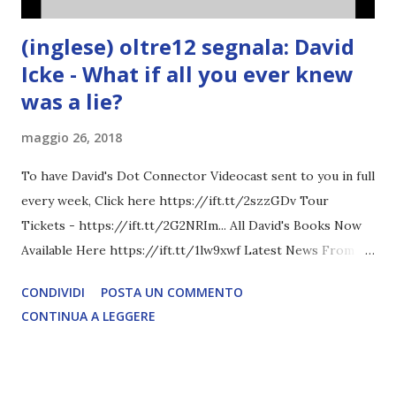
(inglese) oltre12 segnala: David
Icke - What if all you ever knew
was a lie?
maggio 26, 2018
To have David's Dot Connector Videocast sent to you in full
every week, Click here https://ift.tt/2szzGDv Tour
Tickets - https://ift.tt/2G2NRIm... All David's Books Now
Available Here https://ift.tt/1lw9xwf Latest News From
David Icke - www.davidicke.comSocial M ARTICOLO
CONDIVIDI
POSTA UN COMMENTO
COMPLETO - fonte
CONTINUA A LEGGERE