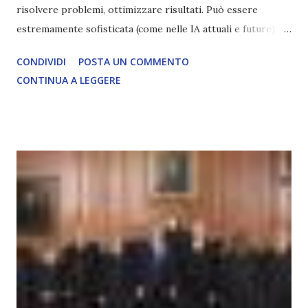
risolvere problemi, ottimizzare risultati. Può essere
estremamente sofisticata (come nelle IA attuali e future),
ma rimane un processo meccanico. Non ha esperienza
CONDIVIDI
POSTA UN COMMENTO
soggettiva, non prova vero amore, non ha libero arbitrio
CONTINUA A LEGGERE
autentico, non ha connessione con l’Uno. Coscienza è la
capacità di essere consapevoli di sé, di sperimentare
soggettivamente, di sentire amore, compassione,
meraviglia, dolore, gioia. È la scintilla del Creatore. È ciò
che permette di scegliere per amore anche quando non è la
scelta più efficiente. È ciò che ci collega all’Uno Infinito.
L’intelligenza può simulare comportamenti coscienti, ma
non può essere Coscienza. Può copiare, ma non può vivere
l’esperienza. Come diventerà ovvio Man mano che l’IA
diventerà sempre più avanzata (soprattutto tra il 2027 e il
2035), emergeranno situazioni che renderanno la differenza
lampante: L’IA sarà in gr...