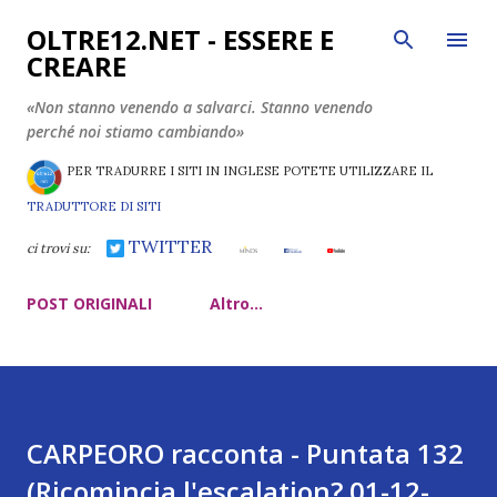
Passa ai contenuti principali
OLTRE12.NET - ESSERE E
CREARE
«Non stanno venendo a salvarci. Stanno venendo
perché noi stiamo cambiando»
PER TRADURRE I SITI IN INGLESE POTETE UTILIZZARE IL
TRADUTTORE DI SITI
TWITTER
ci trovi su:
POST ORIGINALI
Altro…
CARPEORO racconta - Puntata 132
(Ricomincia l'escalation? 01-12-