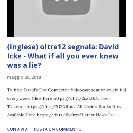
(inglese) oltre12 segnala: David
Icke - What if all you ever knew
was a lie?
maggio 26, 2018
To have David's Dot Connector Videocast sent to you in full
every week, Click here https://ift.tt/2szzGDv Tour
Tickets - https://ift.tt/2G2NRIm... All David's Books Now
Available Here https://ift.tt/1lw9xwf Latest News From
David Icke - www.davidicke.comSocial M ARTICOLO
CONDIVIDI
POSTA UN COMMENTO
COMPLETO - fonte