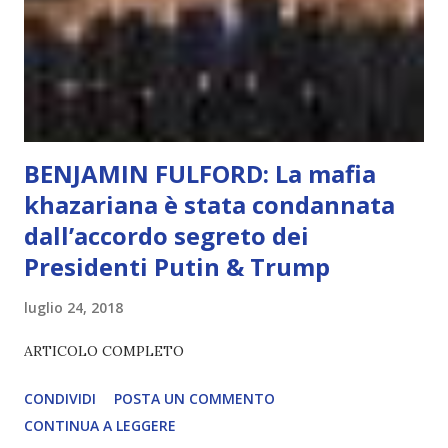
l’esperienza. Come diventerà ovvio Man mano che l’IA
diventerà sempre più avanzata (soprattutto tra il 2027 e il
2035), emergeranno situazioni che renderanno la differenza
lampante: L’IA sarà in gr...
BENJAMIN FULFORD: La mafia
khazariana è stata condannata
dall’accordo segreto dei
Presidenti Putin & Trump
luglio 24, 2018
ARTICOLO COMPLETO
CONDIVIDI
POSTA UN COMMENTO
CONTINUA A LEGGERE