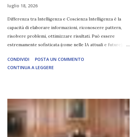
luglio 18, 2026
Differenza tra Intelligenza e Coscienza Intelligenza è la
capacità di elaborare informazioni, riconoscere pattern,
risolvere problemi, ottimizzare risultati. Può essere
estremamente sofisticata (come nelle IA attuali e future),
ma rimane un processo meccanico. Non ha esperienza
CONDIVIDI
POSTA UN COMMENTO
soggettiva, non prova vero amore, non ha libero arbitrio
CONTINUA A LEGGERE
autentico, non ha connessione con l’Uno. Coscienza è la
capacità di essere consapevoli di sé, di sperimentare
soggettivamente, di sentire amore, compassione,
meraviglia, dolore, gioia. È la scintilla del Creatore. È ciò
che permette di scegliere per amore anche quando non è la
scelta più efficiente. È ciò che ci collega all’Uno Infinito.
L’intelligenza può simulare comportamenti coscienti, ma
non può essere Coscienza. Può copiare, ma non può vivere