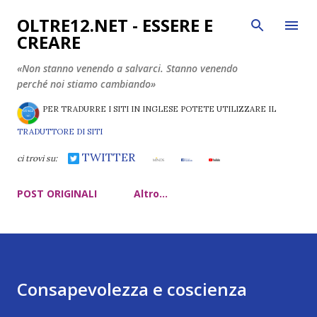
Passa ai contenuti principali
OLTRE12.NET - ESSERE E
CREARE
«Non stanno venendo a salvarci. Stanno venendo
perché noi stiamo cambiando»
PER TRADURRE I SITI IN INGLESE POTETE UTILIZZARE IL
TRADUTTORE DI SITI
TWITTER
ci trovi su:
POST ORIGINALI
Altro…
Consapevolezza e coscienza