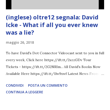
(inglese) oltre12 segnala: David
Icke - What if all you ever knew
was a lie?
maggio 26, 2018
To have David's Dot Connector Videocast sent to you in full
every week, Click here https://ift.tt/2szzGDv Tour
Tickets - https://ift.tt/2G2NRIm... All David's Books Now
Available Here https://ift.tt/1lw9xwf Latest News From
David Icke - www.davidicke.comSocial M ARTICOLO
CONDIVIDI
POSTA UN COMMENTO
COMPLETO - fonte
CONTINUA A LEGGERE