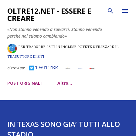
Passa ai contenuti principali
OLTRE12.NET - ESSERE E
CREARE
«Non stanno venendo a salvarci. Stanno venendo
perché noi stiamo cambiando»
PER TRADURRE I SITI IN INGLESE POTETE UTILIZZARE IL
TRADUTTORE DI SITI
TWITTER
ci trovi su:
POST ORIGINALI
Altro…
IN TEXAS SONO GIA’ TUTTI ALLO
STADIO.