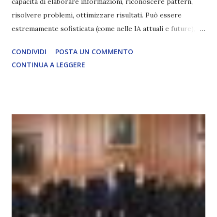
capacità di elaborare informazioni, riconoscere pattern,
risolvere problemi, ottimizzare risultati. Può essere
estremamente sofisticata (come nelle IA attuali e future),
ma rimane un processo meccanico. Non ha esperienza
CONDIVIDI
POSTA UN COMMENTO
soggettiva, non prova vero amore, non ha libero arbitrio
CONTINUA A LEGGERE
autentico, non ha connessione con l’Uno. Coscienza è la
capacità di essere consapevoli di sé, di sperimentare
soggettivamente, di sentire amore, compassione,
meraviglia, dolore, gioia. È la scintilla del Creatore. È ciò
che permette di scegliere per amore anche quando non è la
scelta più efficiente. È ciò che ci collega all’Uno Infinito.
L’intelligenza può simulare comportamenti coscienti, ma
non può essere Coscienza. Può copiare, ma non può vivere
l’esperienza. Come diventerà ovvio Man mano che l’IA
diventerà sempre più avanzata (soprattutto tra il 2027 e il
2035), emergeranno situazioni che renderanno la differenza