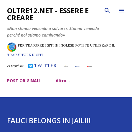
Passa ai contenuti principali
OLTRE12.NET - ESSERE E
CREARE
«Non stanno venendo a salvarci. Stanno venendo
perché noi stiamo cambiando»
PER TRADURRE I SITI IN INGLESE POTETE UTILIZZARE IL
TRADUTTORE DI SITI
TWITTER
ci trovi su:
POST ORIGINALI
Altro…
FAUCI BELONGS IN JAIL!!!