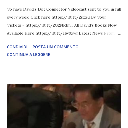
To have David's Dot Connector Videocast sent to you in full
every week, Click here https://ift.tt/2szzGDv Tour
Tickets - https://ift.tt/2G2NRIm... All David's Books Now
Available Here https://ift.tt/1lw9xwf Latest News From
David Icke - www.davidicke.comSocial M ARTICOLO
CONDIVIDI
POSTA UN COMMENTO
COMPLETO - fonte
CONTINUA A LEGGERE