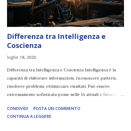
Differenza tra Intelligenza e
Coscienza
luglio 18, 2026
Differenza tra Intelligenza e Coscienza Intelligenza è la
capacità di elaborare informazioni, riconoscere pattern,
risolvere problemi, ottimizzare risultati. Può essere
estremamente sofisticata (come nelle IA attuali e future),
ma rimane un processo meccanico. Non ha esperienza
CONDIVIDI
POSTA UN COMMENTO
soggettiva, non prova vero amore, non ha libero arbitrio
CONTINUA A LEGGERE
autentico, non ha connessione con l’Uno. Coscienza è la
capacità di essere consapevoli di sé, di sperimentare