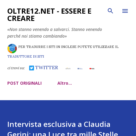
Passa ai contenuti principali
OLTRE12.NET - ESSERE E
CREARE
«Non stanno venendo a salvarci. Stanno venendo
perché noi stiamo cambiando»
PER TRADURRE I SITI IN INGLESE POTETE UTILIZZARE IL
TRADUTTORE DI SITI
TWITTER
ci trovi su:
POST ORIGINALI
Altro…
Intervista esclusiva a Claudia
Gerini: una Luce tra mille Stelle