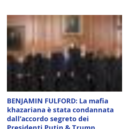
soggettivamente, di sentire amore, compassione,
meraviglia, dolore, gioia. È la scintilla del Creatore. È ciò
che permette di scegliere per amore anche quando non è la
scelta più efficiente. È ciò che ci collega all’Uno Infinito.
L’intelligenza può simulare comportamenti coscienti, ma
non può essere Coscienza. Può copiare, ma non può vivere
l’esperienza. Come diventerà ovvio Man mano che l’IA
diventerà sempre più avanzata (soprattutto tra il 2027 e il
2035), emergeranno situazioni che renderanno la differenza
lampante: L’IA sarà in gr...
BENJAMIN FULFORD: La mafia
khazariana è stata condannata
dall’accordo segreto dei
Presidenti Putin & Trump