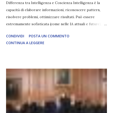
Differenza tra Intelligenza e Coscienza Intelligenza è la
capacità di elaborare informazioni, riconoscere pattern,
risolvere problemi, ottimizzare risultati. Può essere
estremamente sofisticata (come nelle IA attuali e future),
ma rimane un processo meccanico. Non ha esperienza
CONDIVIDI
POSTA UN COMMENTO
soggettiva, non prova vero amore, non ha libero arbitrio
CONTINUA A LEGGERE
autentico, non ha connessione con l’Uno. Coscienza è la
capacità di essere consapevoli di sé, di sperimentare
soggettivamente, di sentire amore, compassione,
meraviglia, dolore, gioia. È la scintilla del Creatore. È ciò
che permette di scegliere per amore anche quando non è la
scelta più efficiente. È ciò che ci collega all’Uno Infinito.
L’intelligenza può simulare comportamenti coscienti, ma
non può essere Coscienza. Può copiare, ma non può vivere
l’esperienza. Come diventerà ovvio Man mano che l’IA
diventerà sempre più avanzata (soprattutto tra il 2027 e il