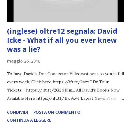
(inglese) oltre12 segnala: David
Icke - What if all you ever knew
was a lie?
maggio 26, 2018
To have David's Dot Connector Videocast sent to you in full
every week, Click here https://ift.tt/2szzGDv Tour
Tickets - https://ift.tt/2G2NRIm... All David's Books Now
Available Here https://ift.tt/1lw9xwf Latest News From
David Icke - www.davidicke.comSocial M ARTICOLO
CONDIVIDI
POSTA UN COMMENTO
COMPLETO - fonte
CONTINUA A LEGGERE