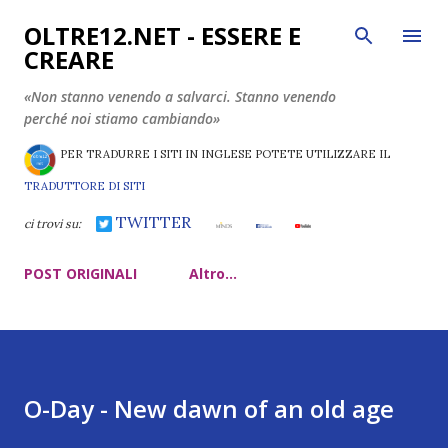
Passa ai contenuti principali
OLTRE12.NET - ESSERE E
CREARE
«Non stanno venendo a salvarci. Stanno venendo
perché noi stiamo cambiando»
PER TRADURRE I SITI IN INGLESE POTETE UTILIZZARE IL
TRADUTTORE DI SITI
TWITTER
ci trovi su:
POST ORIGINALI
Altro…
O-Day - New dawn of an old age