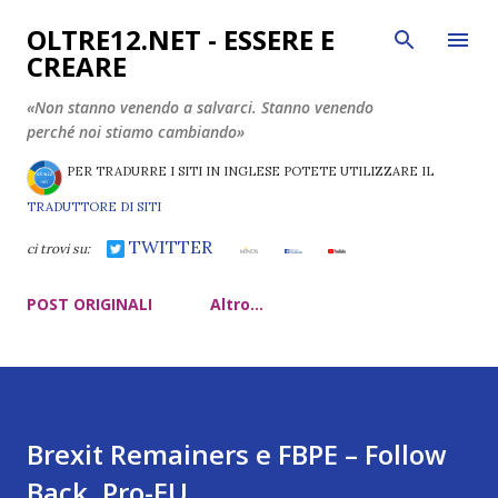
Passa ai contenuti principali
OLTRE12.NET - ESSERE E
CREARE
«Non stanno venendo a salvarci. Stanno venendo
perché noi stiamo cambiando»
PER TRADURRE I SITI IN INGLESE POTETE UTILIZZARE IL
TRADUTTORE DI SITI
TWITTER
ci trovi su:
POST ORIGINALI
Altro…
Brexit Remainers e FBPE – Follow
Back, Pro-EU