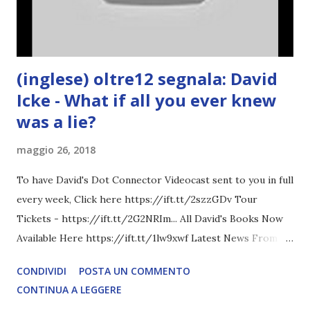
(inglese) oltre12 segnala: David
Icke - What if all you ever knew
was a lie?
maggio 26, 2018
To have David's Dot Connector Videocast sent to you in full
every week, Click here https://ift.tt/2szzGDv Tour
Tickets - https://ift.tt/2G2NRIm... All David's Books Now
Available Here https://ift.tt/1lw9xwf Latest News From
David Icke - www.davidicke.comSocial M ARTICOLO
CONDIVIDI
POSTA UN COMMENTO
COMPLETO - fonte
CONTINUA A LEGGERE