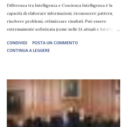
Differenza tra Intelligenza e Coscienza Intelligenza è la
capacità di elaborare informazioni, riconoscere pattern,
risolvere problemi, ottimizzare risultati. Può essere
estremamente sofisticata (come nelle IA attuali e future),
ma rimane un processo meccanico. Non ha esperienza
CONDIVIDI
POSTA UN COMMENTO
soggettiva, non prova vero amore, non ha libero arbitrio
CONTINUA A LEGGERE
autentico, non ha connessione con l’Uno. Coscienza è la
capacità di essere consapevoli di sé, di sperimentare
soggettivamente, di sentire amore, compassione,
meraviglia, dolore, gioia. È la scintilla del Creatore. È ciò
che permette di scegliere per amore anche quando non è la
scelta più efficiente. È ciò che ci collega all’Uno Infinito.
L’intelligenza può simulare comportamenti coscienti, ma
non può essere Coscienza. Può copiare, ma non può vivere
l’esperienza. Come diventerà ovvio Man mano che l’IA
diventerà sempre più avanzata (soprattutto tra il 2027 e il