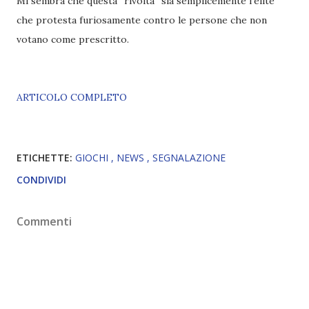
Mi sembra che questa “rivolta” sia semplicemente l’élite
che protesta furiosamente contro le persone che non
votano come prescritto.
ARTICOLO COMPLETO
ETICHETTE:
GIOCHI
NEWS
SEGNALAZIONE
CONDIVIDI
Commenti