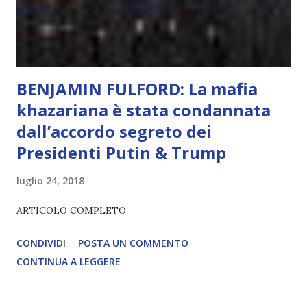
2035), emergeranno situazioni che renderanno la differenza
lampante: L’IA sarà in gr...
BENJAMIN FULFORD: La mafia
khazariana è stata condannata
dall’accordo segreto dei
Presidenti Putin & Trump
luglio 24, 2018
ARTICOLO COMPLETO
CONDIVIDI
POSTA UN COMMENTO
CONTINUA A LEGGERE