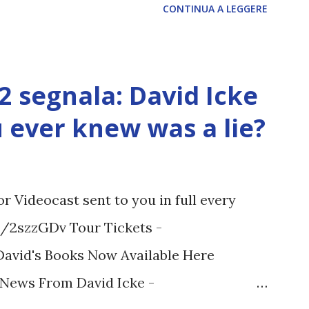
CONTINUA A LEGGERE
12 segnala: David Icke
ou ever knew was a lie?
 Videocast sent to you in full every
tt/2szzGDv Tour Tickets -
 David's Books Now Available Here
t News From David Icke -