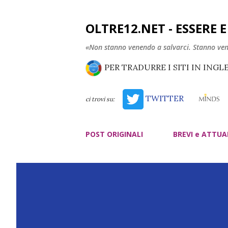
OLTRE12.NET - ESSERE 
«Non stanno venendo a salvarci. Stanno ve
PER TRADURRE I SITI IN INGL
TWITTER
ci trovi su:
POST ORIGINALI
BREVI e ATTUA