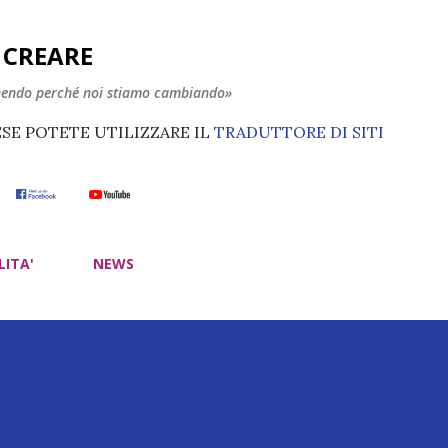
Passa ai contenuti principali
E CREARE
nendo perché noi stiamo cambiando»
ESE POTETE UTILIZZARE IL
TRADUTTORE DI SITI
LITA'
NEWS