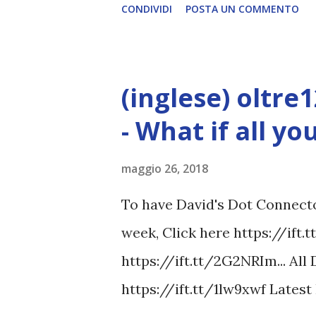
CONDIVIDI
POSTA UN COMMENTO
(inglese) oltre
- What if all y
maggio 26, 2018
To have David's Dot Connector
week, Click here https://ift.
https://ift.tt/2G2NRIm... All
https://ift.tt/1lw9xwf Lates