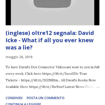
(inglese) oltre12 segnala: David
Icke - What if all you ever knew
was a lie?
maggio 26, 2018
To have David's Dot Connector Videocast sent to you in full
every week, Click here https://ift.tt/2szzGDv Tour
Tickets - https://ift.tt/2G2NRIm... All David's Books Now
Available Here https://ift.tt/1lw9xwf Latest News From
David Icke - www.davidicke.comSocial M ARTICOLO
CONDIVIDI
POSTA UN COMMENTO
COMPLETO - fonte
CONTINUA A LEGGERE