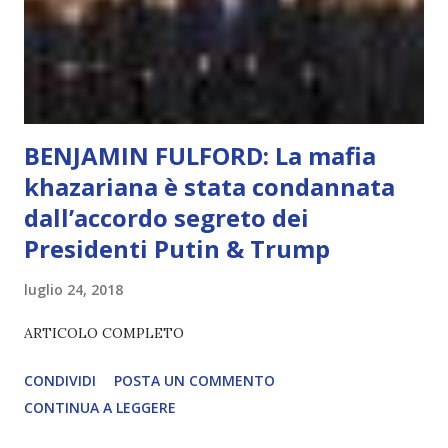
diventerà sempre più avanzata (soprattutto tra il 2027 e il
2035), emergeranno situazioni che renderanno la differenza
lampante: L’IA sarà in gr...
BENJAMIN FULFORD: La mafia
khazariana è stata condannata
dall’accordo segreto dei
Presidenti Putin & Trump
luglio 24, 2018
ARTICOLO COMPLETO
CONDIVIDI
POSTA UN COMMENTO
CONTINUA A LEGGERE