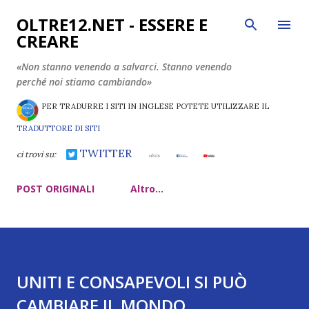
Passa ai contenuti principali
OLTRE12.NET - ESSERE E
CREARE
«Non stanno venendo a salvarci. Stanno venendo
perché noi stiamo cambiando»
PER TRADURRE I SITI IN INGLESE POTETE UTILIZZARE IL
TRADUTTORE DI SITI
TWITTER
ci trovi su:
POST ORIGINALI
Altro…
UNITI E CONSAPEVOLI SI PUÒ
CAMBIARE IL MONDO