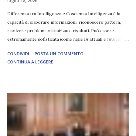
luglio 18, 2026
Differenza tra Intelligenza e Coscienza Intelligenza è la
capacità di elaborare informazioni, riconoscere pattern,
risolvere problemi, ottimizzare risultati. Può essere
estremamente sofisticata (come nelle IA attuali e future),
ma rimane un processo meccanico. Non ha esperienza
CONDIVIDI
POSTA UN COMMENTO
soggettiva, non prova vero amore, non ha libero arbitrio
CONTINUA A LEGGERE
autentico, non ha connessione con l’Uno. Coscienza è la
capacità di essere consapevoli di sé, di sperimentare
soggettivamente, di sentire amore, compassione,
meraviglia, dolore, gioia. È la scintilla del Creatore. È ciò
che permette di scegliere per amore anche quando non è la
scelta più efficiente. È ciò che ci collega all’Uno Infinito.
L’intelligenza può simulare comportamenti coscienti, ma
non può essere Coscienza. Può copiare, ma non può vivere
l’esperienza. Come diventerà ovvio Man mano che l’IA