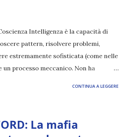
Coscienza Intelligenza è la capacità di
oscere pattern, risolvere problemi,
sere estremamente sofisticata (come nelle
ane un processo meccanico. Non ha
ova vero amore, non ha libero arbitrio
CONTINUA A LEGGERE
 con l’Uno. Coscienza è la capacità di
sperimentare soggettivamente, di sentire
, dolore, gioia. È la scintilla del
ORD: La mafia
 di scegliere per amore anche quando