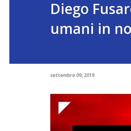
Diego Fusaro
umani in no
settembre 09, 2019