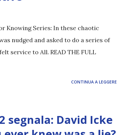
or Knowing Series: In these chaotic
was nudged and asked to do a series of
felt service to All. READ THE FULL
CONTINUA A LEGGERE
12 segnala: David Icke
ou ever knew was a lie?