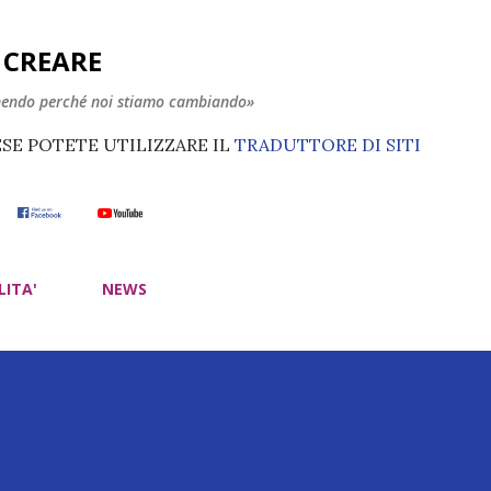
Passa ai contenuti principali
E CREARE
nendo perché noi stiamo cambiando»
ESE POTETE UTILIZZARE IL
TRADUTTORE DI SITI
LITA'
NEWS