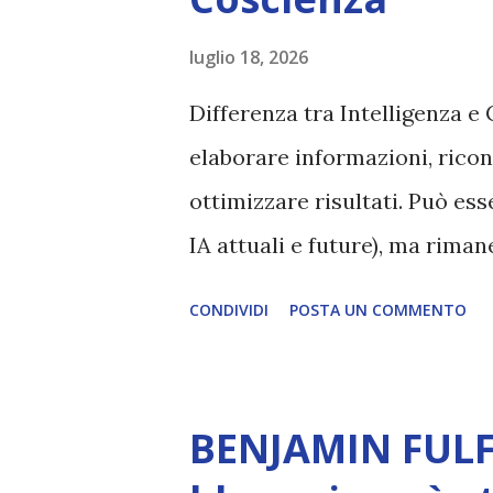
luglio 18, 2026
Differenza tra Intelligenza e 
elaborare informazioni, ricon
ottimizzare risultati. Può es
IA attuali e future), ma rim
esperienza soggettiva, non pr
CONDIVIDI
POSTA UN COMMENTO
autentico, non ha connessione
essere consapevoli di sé, di 
amore, compassione, meraviglia
BENJAMIN FULF
Creatore. È ciò che permette