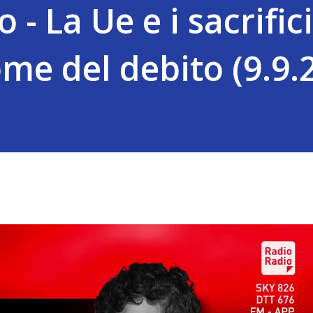
 - La Ue e i sacrifici
me del debito (9.9.