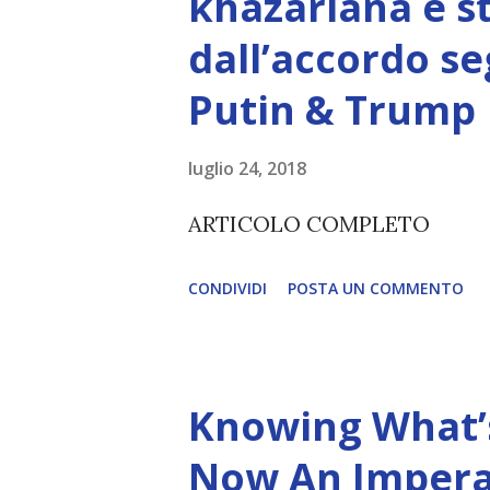
khazariana è s
non è la scelta più efficiente. 
dall’accordo se
L’intelligenza può simulare 
Putin & Trump
essere Coscienza. Può copiar
diventerà ovvio Man mano che
luglio 24, 2018
(soprattutto tra il 2027 e il 
ARTICOLO COMPLETO
renderanno la differenza lampa
CONDIVIDI
POSTA UN COMMENTO
Knowing What’s
Now An Impera