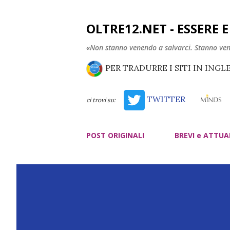
OLTRE12.NET - ESSERE 
«Non stanno venendo a salvarci. Stanno ve
PER TRADURRE I SITI IN INGL
TWITTER
ci trovi su:
POST ORIGINALI
BREVI e ATTUA