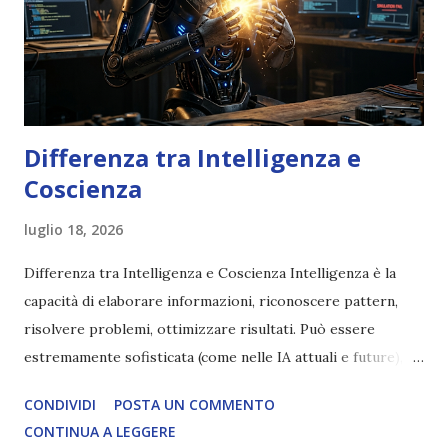
Differenza tra Intelligenza e
Coscienza
luglio 18, 2026
Differenza tra Intelligenza e Coscienza Intelligenza è la
capacità di elaborare informazioni, riconoscere pattern,
risolvere problemi, ottimizzare risultati. Può essere
estremamente sofisticata (come nelle IA attuali e future),
ma rimane un processo meccanico. Non ha esperienza
CONDIVIDI
POSTA UN COMMENTO
soggettiva, non prova vero amore, non ha libero arbitrio
CONTINUA A LEGGERE
autentico, non ha connessione con l’Uno. Coscienza è la