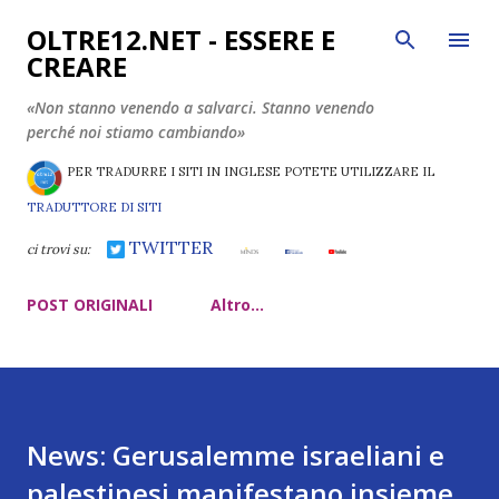
Passa ai contenuti principali
OLTRE12.NET - ESSERE E
CREARE
«Non stanno venendo a salvarci. Stanno venendo
perché noi stiamo cambiando»
PER TRADURRE I SITI IN INGLESE POTETE UTILIZZARE IL
TRADUTTORE DI SITI
TWITTER
ci trovi su:
POST ORIGINALI
Altro…
News: Gerusalemme israeliani e
palestinesi manifestano insieme