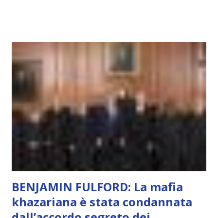
capacità di essere consapevoli di sé, di sperimentare
soggettivamente, di sentire amore, compassione,
meraviglia, dolore, gioia. È la scintilla del Creatore. È ciò
che permette di scegliere per amore anche quando non è la
scelta più efficiente. È ciò che ci collega all’Uno Infinito.
L’intelligenza può simulare comportamenti coscienti, ma
non può essere Coscienza. Può copiare, ma non può vivere
l’esperienza. Come diventerà ovvio Man mano che l’IA
diventerà sempre più avanzata (soprattutto tra il 2027 e il
2035), emergeranno situazioni che renderanno la differenza
lampante: L’IA sarà in gr...
BENJAMIN FULFORD: La mafia
khazariana è stata condannata
dall’accordo segreto dei