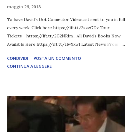
maggio 26, 2018
To have David's Dot Connector Videocast sent to you in full
every week, Click here https://ift.tt/2szzGDv Tour
Tickets - https://ift.tt/2G2NRIm... All David's Books Now
Available Here https://ift.tt/1lw9xwf Latest News From
David Icke - www.davidicke.comSocial M ARTICOLO
CONDIVIDI
POSTA UN COMMENTO
COMPLETO - fonte
CONTINUA A LEGGERE