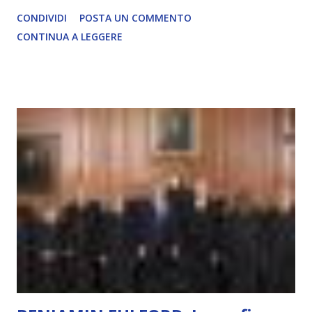
ma rimane un processo meccanico. Non ha esperienza
CONDIVIDI
POSTA UN COMMENTO
soggettiva, non prova vero amore, non ha libero arbitrio
CONTINUA A LEGGERE
autentico, non ha connessione con l’Uno. Coscienza è la
capacità di essere consapevoli di sé, di sperimentare
soggettivamente, di sentire amore, compassione,
meraviglia, dolore, gioia. È la scintilla del Creatore. È ciò
che permette di scegliere per amore anche quando non è la
scelta più efficiente. È ciò che ci collega all’Uno Infinito.
L’intelligenza può simulare comportamenti coscienti, ma
non può essere Coscienza. Può copiare, ma non può vivere
l’esperienza. Come diventerà ovvio Man mano che l’IA
diventerà sempre più avanzata (soprattutto tra il 2027 e il
2035), emergeranno situazioni che renderanno la differenza
lampante: L’IA sarà in gr...