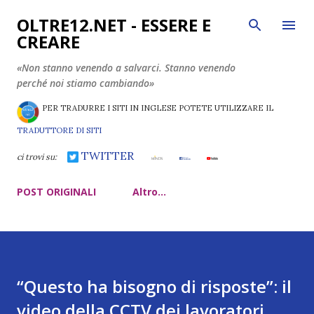
Passa ai contenuti principali
OLTRE12.NET - ESSERE E
CREARE
«Non stanno venendo a salvarci. Stanno venendo
perché noi stiamo cambiando»
PER TRADURRE I SITI IN INGLESE POTETE UTILIZZARE IL
TRADUTTORE DI SITI
TWITTER
ci trovi su:
POST ORIGINALI
Altro…
“Questo ha bisogno di risposte”: il
video della CCTV dei lavoratori