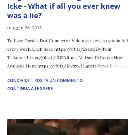
Icke - What if all you ever knew
was a lie?
maggio 26, 2018
To have David's Dot Connector Videocast sent to you in full
every week, Click here https://ift.tt/2szzGDv Tour
Tickets - https://ift.tt/2G2NRIm... All David's Books Now
Available Here https://ift.tt/1lw9xwf Latest News From
David Icke - www.davidicke.comSocial M ARTICOLO
CONDIVIDI
POSTA UN COMMENTO
COMPLETO - fonte
CONTINUA A LEGGERE