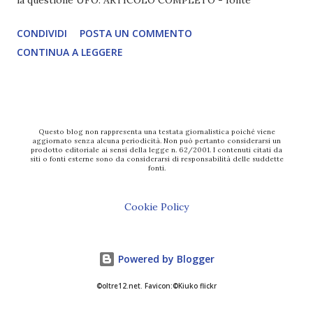
la questione UFO. ARTICOLO COMPLETO - fonte
CONDIVIDI
POSTA UN COMMENTO
CONTINUA A LEGGERE
Questo blog non rappresenta una testata giornalistica poiché viene
aggiornato senza alcuna periodicità. Non può pertanto considerarsi un
prodotto editoriale ai sensi della legge n. 62/2001. I contenuti citati da
siti o fonti esterne sono da considerarsi di responsabilità delle suddette
fonti.
Cookie Policy
Powered by Blogger
©oltre12.net. Favicon:©Kiuko flickr