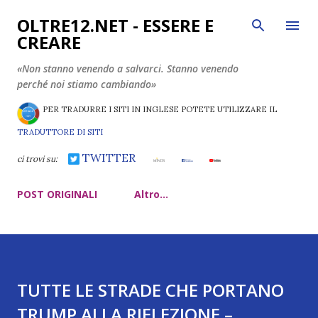
Passa ai contenuti principali
OLTRE12.NET - ESSERE E
CREARE
«Non stanno venendo a salvarci. Stanno venendo
perché noi stiamo cambiando»
PER TRADURRE I SITI IN INGLESE POTETE UTILIZZARE IL
TRADUTTORE DI SITI
TWITTER
ci trovi su:
POST ORIGINALI
Altro…
TUTTE LE STRADE CHE PORTANO
TRUMP ALLA RIELEZIONE –