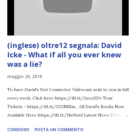
(inglese) oltre12 segnala: David
Icke - What if all you ever knew
was a lie?
maggio 26, 2018
To have David's Dot Connector Videocast sent to you in full
every week, Click here https://ift.tt/2szzGDv Tour
Tickets - https://ift.tt/2G2NRIm... All David's Books Now
Available Here https://ift.tt/1lw9xwf Latest News From
David Icke - www.davidicke.comSocial M ARTICOLO
CONDIVIDI
POSTA UN COMMENTO
COMPLETO - fonte