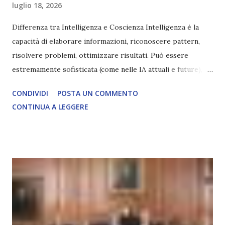
luglio 18, 2026
Differenza tra Intelligenza e Coscienza Intelligenza è la
capacità di elaborare informazioni, riconoscere pattern,
risolvere problemi, ottimizzare risultati. Può essere
estremamente sofisticata (come nelle IA attuali e future),
ma rimane un processo meccanico. Non ha esperienza
CONDIVIDI
POSTA UN COMMENTO
soggettiva, non prova vero amore, non ha libero arbitrio
CONTINUA A LEGGERE
autentico, non ha connessione con l’Uno. Coscienza è la
capacità di essere consapevoli di sé, di sperimentare
soggettivamente, di sentire amore, compassione,
meraviglia, dolore, gioia. È la scintilla del Creatore. È ciò
che permette di scegliere per amore anche quando non è la
scelta più efficiente. È ciò che ci collega all’Uno Infinito.
L’intelligenza può simulare comportamenti coscienti, ma
non può essere Coscienza. Può copiare, ma non può vivere
l’esperienza. Come diventerà ovvio Man mano che l’IA