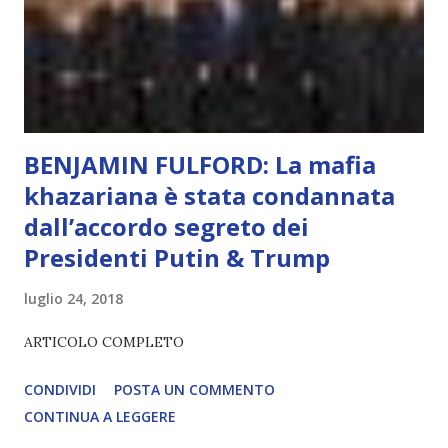
diventerà sempre più avanzata (soprattutto tra il 2027 e il
2035), emergeranno situazioni che renderanno la differenza
lampante: L’IA sarà in gr...
BENJAMIN FULFORD: La mafia
khazariana è stata condannata
dall’accordo segreto dei
Presidenti Putin & Trump
luglio 24, 2018
ARTICOLO COMPLETO
CONDIVIDI
POSTA UN COMMENTO
CONTINUA A LEGGERE