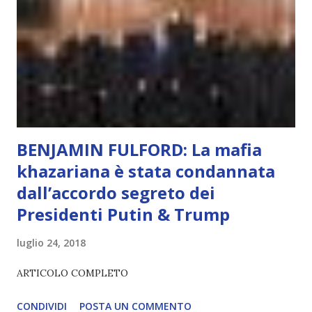
non può essere Coscienza. Può copiare, ma non può vivere
l’esperienza. Come diventerà ovvio Man mano che l’IA
diventerà sempre più avanzata (soprattutto tra il 2027 e il
2035), emergeranno situazioni che renderanno la differenza
lampante: L’IA sarà in gr...
BENJAMIN FULFORD: La mafia
khazariana è stata condannata
dall’accordo segreto dei
Presidenti Putin & Trump
luglio 24, 2018
ARTICOLO COMPLETO
CONDIVIDI
POSTA UN COMMENTO