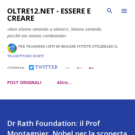
Passa ai contenuti principali
OLTRE12.NET - ESSERE E
CREARE
«Non stanno venendo a salvarci. Stanno venendo
perché noi stiamo cambiando»
PER TRADURRE I SITI IN INGLESE POTETE UTILIZZARE IL
TRADUTTORE DI SITI
TWITTER
ci trovi su:
POST ORIGINALI
Altro…
Dr Rath Foundation: il Prof
Montagnier, Nobel per la scoperta