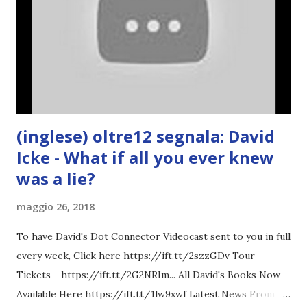
(inglese) oltre12 segnala: David
Icke - What if all you ever knew
was a lie?
maggio 26, 2018
To have David's Dot Connector Videocast sent to you in full
every week, Click here https://ift.tt/2szzGDv Tour
Tickets - https://ift.tt/2G2NRIm... All David's Books Now
Available Here https://ift.tt/1lw9xwf Latest News From