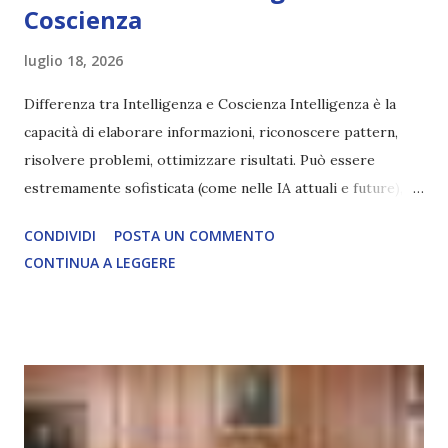
Coscienza
luglio 18, 2026
Differenza tra Intelligenza e Coscienza Intelligenza è la
capacità di elaborare informazioni, riconoscere pattern,
risolvere problemi, ottimizzare risultati. Può essere
estremamente sofisticata (come nelle IA attuali e future),
ma rimane un processo meccanico. Non ha esperienza
CONDIVIDI
POSTA UN COMMENTO
soggettiva, non prova vero amore, non ha libero arbitrio
CONTINUA A LEGGERE
autentico, non ha connessione con l’Uno. Coscienza è la
capacità di essere consapevoli di sé, di sperimentare
soggettivamente, di sentire amore, compassione,
meraviglia, dolore, gioia. È la scintilla del Creatore. È ciò
che permette di scegliere per amore anche quando non è la
scelta più efficiente. È ciò che ci collega all’Uno Infinito.
L’intelligenza può simulare comportamenti coscienti, ma