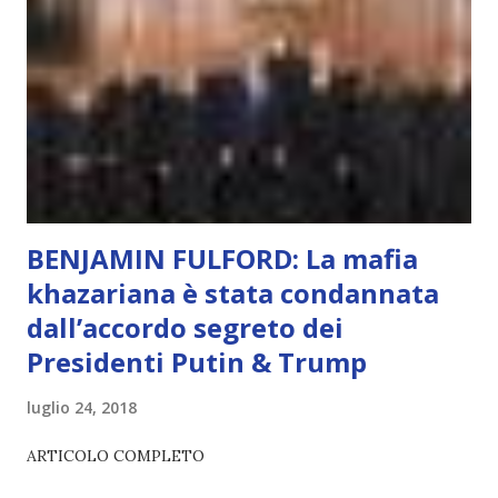
L’intelligenza può simulare comportamenti coscienti, ma
non può essere Coscienza. Può copiare, ma non può vivere
l’esperienza. Come diventerà ovvio Man mano che l’IA
diventerà sempre più avanzata (soprattutto tra il 2027 e il
2035), emergeranno situazioni che renderanno la differenza
lampante: L’IA sarà in gr...
BENJAMIN FULFORD: La mafia
khazariana è stata condannata
dall’accordo segreto dei
Presidenti Putin & Trump
luglio 24, 2018
ARTICOLO COMPLETO