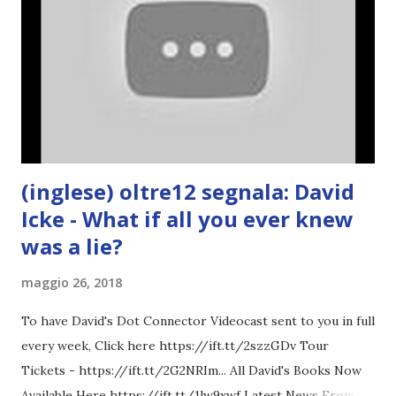
(inglese) oltre12 segnala: David
Icke - What if all you ever knew
was a lie?
maggio 26, 2018
To have David's Dot Connector Videocast sent to you in full
every week, Click here https://ift.tt/2szzGDv Tour
Tickets - https://ift.tt/2G2NRIm... All David's Books Now
Available Here https://ift.tt/1lw9xwf Latest News From