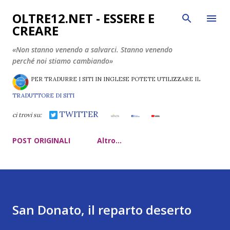
Passa ai contenuti principali
OLTRE12.NET - ESSERE E
CREARE
«Non stanno venendo a salvarci. Stanno venendo
perché noi stiamo cambiando»
PER TRADURRE I SITI IN INGLESE POTETE UTILIZZARE IL
TRADUTTORE DI SITI
TWITTER
ci trovi su:
POST ORIGINALI
Altro…
San Donato, il reparto deserto