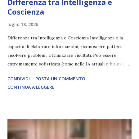
Differenza tra Intelligenza e
Coscienza
luglio 18, 2026
Differenza tra Intelligenza e Coscienza Intelligenza è la
capacità di elaborare informazioni, riconoscere pattern,
risolvere problemi, ottimizzare risultati. Può essere
estremamente sofisticata (come nelle IA attuali e future),
ma rimane un processo meccanico. Non ha esperienza
CONDIVIDI
POSTA UN COMMENTO
soggettiva, non prova vero amore, non ha libero arbitrio
CONTINUA A LEGGERE
autentico, non ha connessione con l’Uno. Coscienza è la
capacità di essere consapevoli di sé, di sperimentare
soggettivamente, di sentire amore, compassione,
meraviglia, dolore, gioia. È la scintilla del Creatore. È ciò
che permette di scegliere per amore anche quando non è la
scelta più efficiente. È ciò che ci collega all’Uno Infinito.