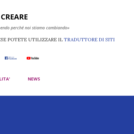
Passa ai contenuti principali
E CREARE
nendo perché noi stiamo cambiando»
ESE POTETE UTILIZZARE IL
TRADUTTORE DI SITI
LITA'
NEWS