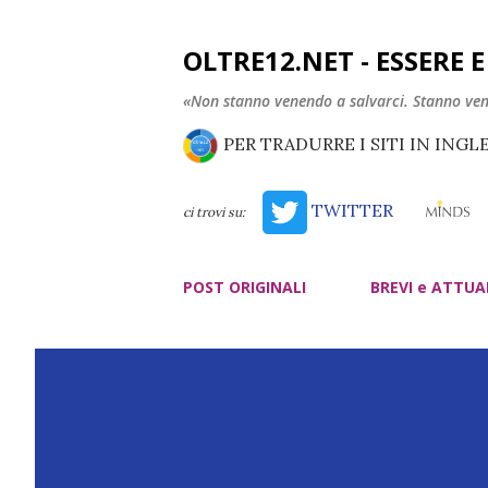
OLTRE12.NET - ESSERE 
«Non stanno venendo a salvarci. Stanno ve
PER TRADURRE I SITI IN INGL
TWITTER
ci trovi su:
POST ORIGINALI
BREVI e ATTUA