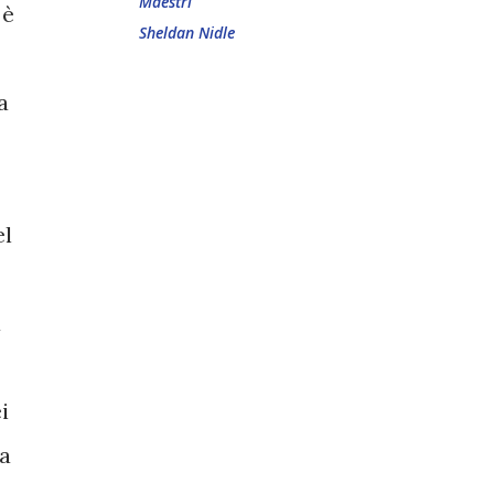
Maestri
 è
Sheldan Nidle
a
el
a
i
na