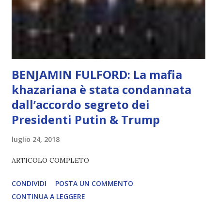
diventerà sempre più avanzata (soprattutto tra il 2027 e il
2035), emergeranno situazioni che renderanno la differenza
lampante: L’IA sarà in gr...
BENJAMIN FULFORD: La mafia
khazariana è stata condannata
dall’accordo segreto dei
Presidenti Putin & Trump
luglio 24, 2018
ARTICOLO COMPLETO
CONDIVIDI
POSTA UN COMMENTO
CONTINUA A LEGGERE