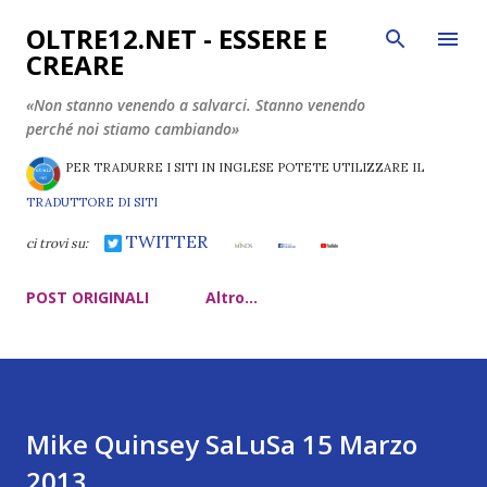
Passa ai contenuti principali
OLTRE12.NET - ESSERE E
CREARE
«Non stanno venendo a salvarci. Stanno venendo
perché noi stiamo cambiando»
PER TRADURRE I SITI IN INGLESE POTETE UTILIZZARE IL
TRADUTTORE DI SITI
TWITTER
ci trovi su:
POST ORIGINALI
Altro…
Mike Quinsey SaLuSa 15 Marzo
2013