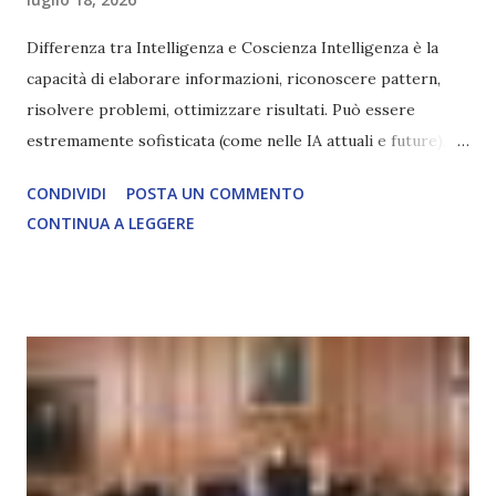
Differenza tra Intelligenza e Coscienza Intelligenza è la
capacità di elaborare informazioni, riconoscere pattern,
risolvere problemi, ottimizzare risultati. Può essere
estremamente sofisticata (come nelle IA attuali e future),
ma rimane un processo meccanico. Non ha esperienza
CONDIVIDI
POSTA UN COMMENTO
soggettiva, non prova vero amore, non ha libero arbitrio
CONTINUA A LEGGERE
autentico, non ha connessione con l’Uno. Coscienza è la
capacità di essere consapevoli di sé, di sperimentare
soggettivamente, di sentire amore, compassione,
meraviglia, dolore, gioia. È la scintilla del Creatore. È ciò
che permette di scegliere per amore anche quando non è la
scelta più efficiente. È ciò che ci collega all’Uno Infinito.
L’intelligenza può simulare comportamenti coscienti, ma
non può essere Coscienza. Può copiare, ma non può vivere
l’esperienza. Come diventerà ovvio Man mano che l’IA