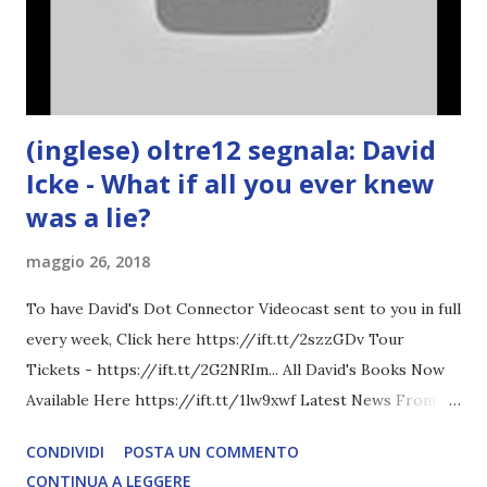
(inglese) oltre12 segnala: David
Icke - What if all you ever knew
was a lie?
maggio 26, 2018
To have David's Dot Connector Videocast sent to you in full
every week, Click here https://ift.tt/2szzGDv Tour
Tickets - https://ift.tt/2G2NRIm... All David's Books Now
Available Here https://ift.tt/1lw9xwf Latest News From
David Icke - www.davidicke.comSocial M ARTICOLO
CONDIVIDI
POSTA UN COMMENTO
COMPLETO - fonte
CONTINUA A LEGGERE