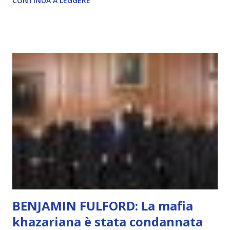
CONTINUA A LEGGERE
autentico, non ha connessione con l’Uno. Coscienza è la
capacità di essere consapevoli di sé, di sperimentare
soggettivamente, di sentire amore, compassione,
meraviglia, dolore, gioia. È la scintilla del Creatore. È ciò
che permette di scegliere per amore anche quando non è la
scelta più efficiente. È ciò che ci collega all’Uno Infinito.
L’intelligenza può simulare comportamenti coscienti, ma
non può essere Coscienza. Può copiare, ma non può vivere
l’esperienza. Come diventerà ovvio Man mano che l’IA
diventerà sempre più avanzata (soprattutto tra il 2027 e il
2035), emergeranno situazioni che renderanno la differenza
lampante: L’IA sarà in gr...
BENJAMIN FULFORD: La mafia
khazariana è stata condannata