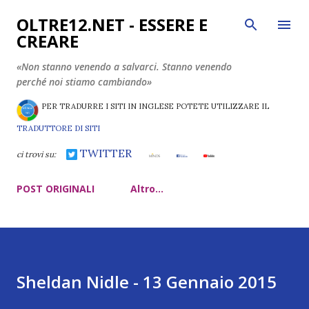
Passa ai contenuti principali
OLTRE12.NET - ESSERE E
CREARE
«Non stanno venendo a salvarci. Stanno venendo
perché noi stiamo cambiando»
PER TRADURRE I SITI IN INGLESE POTETE UTILIZZARE IL
TRADUTTORE DI SITI
TWITTER
ci trovi su:
POST ORIGINALI
Altro…
Sheldan Nidle - 13 Gennaio 2015