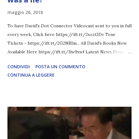
maggio 26, 2018
To have David's Dot Connector Videocast sent to you in full
every week, Click here https://ift.tt/2szzGDv Tour
Tickets - https://ift.tt/2G2NRIm... All David's Books Now
Available Here https://ift.tt/1lw9xwf Latest News From
David Icke - www.davidicke.comSocial M ARTICOLO
CONDIVIDI
POSTA UN COMMENTO
COMPLETO - fonte
CONTINUA A LEGGERE