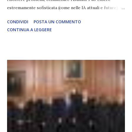
estremamente sofisticata (come nelle IA attuali e future),
ma rimane un processo meccanico. Non ha esperienza
CONDIVIDI
POSTA UN COMMENTO
soggettiva, non prova vero amore, non ha libero arbitrio
CONTINUA A LEGGERE
autentico, non ha connessione con l’Uno. Coscienza è la
capacità di essere consapevoli di sé, di sperimentare
soggettivamente, di sentire amore, compassione,
meraviglia, dolore, gioia. È la scintilla del Creatore. È ciò
che permette di scegliere per amore anche quando non è la
scelta più efficiente. È ciò che ci collega all’Uno Infinito.
L’intelligenza può simulare comportamenti coscienti, ma
non può essere Coscienza. Può copiare, ma non può vivere
l’esperienza. Come diventerà ovvio Man mano che l’IA
diventerà sempre più avanzata (soprattutto tra il 2027 e il
2035), emergeranno situazioni che renderanno la differenza
lampante: L’IA sarà in gr...