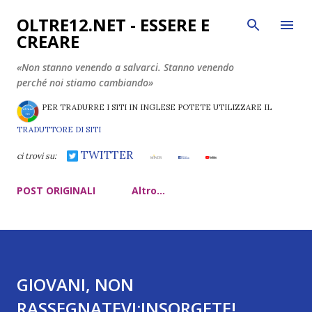
Passa ai contenuti principali
OLTRE12.NET - ESSERE E
CREARE
«Non stanno venendo a salvarci. Stanno venendo
perché noi stiamo cambiando»
PER TRADURRE I SITI IN INGLESE POTETE UTILIZZARE IL
TRADUTTORE DI SITI
TWITTER
ci trovi su:
POST ORIGINALI
Altro…
GIOVANI, NON
RASSEGNATEVI:INSORGETE!