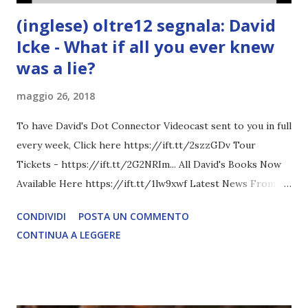
(inglese) oltre12 segnala: David
Icke - What if all you ever knew
was a lie?
maggio 26, 2018
To have David's Dot Connector Videocast sent to you in full
every week, Click here https://ift.tt/2szzGDv Tour
Tickets - https://ift.tt/2G2NRIm... All David's Books Now
Available Here https://ift.tt/1lw9xwf Latest News From
David Icke - www.davidicke.comSocial M ARTICOLO
CONDIVIDI
POSTA UN COMMENTO
COMPLETO - fonte
CONTINUA A LEGGERE