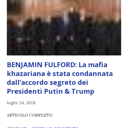
L’intelligenza può simulare comportamenti coscienti, ma
non può essere Coscienza. Può copiare, ma non può vivere
l’esperienza. Come diventerà ovvio Man mano che l’IA
diventerà sempre più avanzata (soprattutto tra il 2027 e il
2035), emergeranno situazioni che renderanno la differenza
lampante: L’IA sarà in gr...
BENJAMIN FULFORD: La mafia
khazariana è stata condannata
dall’accordo segreto dei
Presidenti Putin & Trump
luglio 24, 2018
ARTICOLO COMPLETO