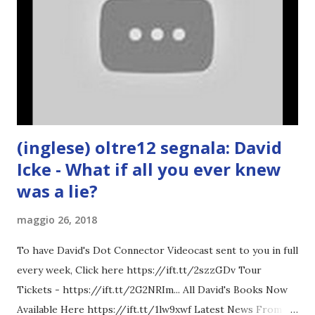
(inglese) oltre12 segnala: David
Icke - What if all you ever knew
was a lie?
maggio 26, 2018
To have David's Dot Connector Videocast sent to you in full
every week, Click here https://ift.tt/2szzGDv Tour
Tickets - https://ift.tt/2G2NRIm... All David's Books Now
Available Here https://ift.tt/1lw9xwf Latest News From