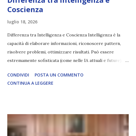
Coscienza
luglio 18, 2026
Differenza tra Intelligenza e Coscienza Intelligenza è la
capacità di elaborare informazioni, riconoscere pattern,
risolvere problemi, ottimizzare risultati. Può essere
estremamente sofisticata (come nelle IA attuali e future),
ma rimane un processo meccanico. Non ha esperienza
CONDIVIDI
POSTA UN COMMENTO
soggettiva, non prova vero amore, non ha libero arbitrio
CONTINUA A LEGGERE
autentico, non ha connessione con l’Uno. Coscienza è la
capacità di essere consapevoli di sé, di sperimentare
soggettivamente, di sentire amore, compassione,
meraviglia, dolore, gioia. È la scintilla del Creatore. È ciò
che permette di scegliere per amore anche quando non è la
scelta più efficiente. È ciò che ci collega all’Uno Infinito.