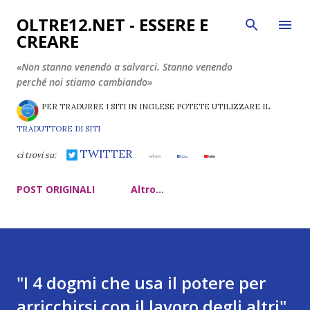
Passa ai contenuti principali
OLTRE12.NET - ESSERE E
CREARE
«Non stanno venendo a salvarci. Stanno venendo
perché noi stiamo cambiando»
PER TRADURRE I SITI IN INGLESE POTETE UTILIZZARE IL
TRADUTTORE DI SITI
TWITTER
ci trovi su:
POST ORIGINALI
Altro…
"I 4 dogmi che usa il potere per
arricchirsi con il lavoro degli altri"