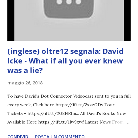
(inglese) oltre12 segnala: David
Icke - What if all you ever knew
was a lie?
maggio 26, 2018
To have David's Dot Connector Videocast sent to you in full
every week, Click here https://ift.tt/2szzGDv Tour
Tickets - https://ift.tt/2G2NRIm... All David's Books Now
Available Here https://ift.tt/1lw9xwf Latest News From
David Icke - www.davidicke.comSocial M ARTICOLO
CONDIVIDI
POSTA UN COMMENTO