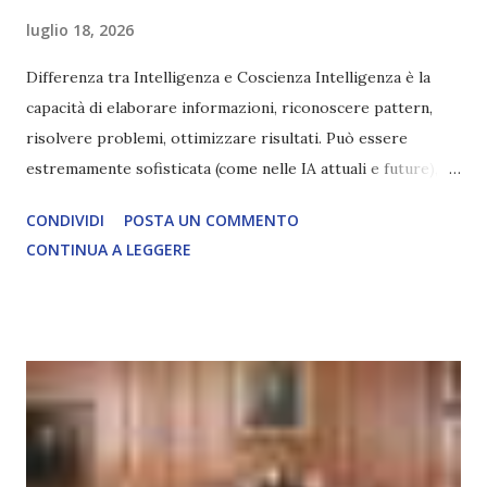
luglio 18, 2026
Differenza tra Intelligenza e Coscienza Intelligenza è la
capacità di elaborare informazioni, riconoscere pattern,
risolvere problemi, ottimizzare risultati. Può essere
estremamente sofisticata (come nelle IA attuali e future),
ma rimane un processo meccanico. Non ha esperienza
CONDIVIDI
POSTA UN COMMENTO
soggettiva, non prova vero amore, non ha libero arbitrio
CONTINUA A LEGGERE
autentico, non ha connessione con l’Uno. Coscienza è la
capacità di essere consapevoli di sé, di sperimentare
soggettivamente, di sentire amore, compassione,
meraviglia, dolore, gioia. È la scintilla del Creatore. È ciò
che permette di scegliere per amore anche quando non è la
scelta più efficiente. È ciò che ci collega all’Uno Infinito.
L’intelligenza può simulare comportamenti coscienti, ma
non può essere Coscienza. Può copiare, ma non può vivere