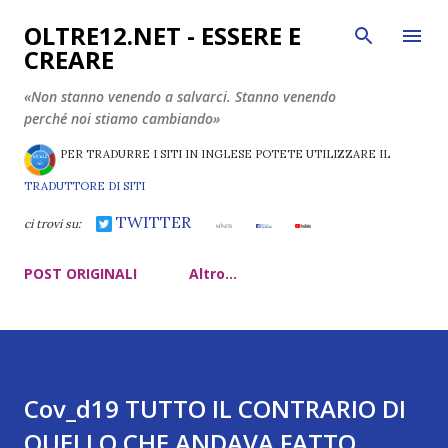
Passa ai contenuti principali
OLTRE12.NET - ESSERE E
CREARE
«Non stanno venendo a salvarci. Stanno venendo
perché noi stiamo cambiando»
PER TRADURRE I SITI IN INGLESE POTETE UTILIZZARE IL
TRADUTTORE DI SITI
TWITTER
ci trovi su:
POST ORIGINALI
Altro…
Cov_d19 TUTTO IL CONTRARIO DI
QUELLO CHE ANDAVA FATTO