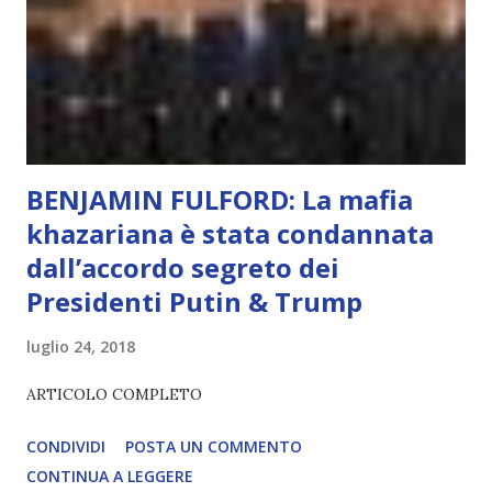
l’esperienza. Come diventerà ovvio Man mano che l’IA
diventerà sempre più avanzata (soprattutto tra il 2027 e il
2035), emergeranno situazioni che renderanno la differenza
lampante: L’IA sarà in gr...
BENJAMIN FULFORD: La mafia
khazariana è stata condannata
dall’accordo segreto dei
Presidenti Putin & Trump
luglio 24, 2018
ARTICOLO COMPLETO
CONDIVIDI
POSTA UN COMMENTO
CONTINUA A LEGGERE