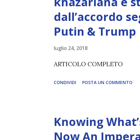
khazariana è s
non è la scelta più efficiente. 
dall’accordo se
L’intelligenza può simulare 
Putin & Trump
essere Coscienza. Può copiar
diventerà ovvio Man mano che
luglio 24, 2018
(soprattutto tra il 2027 e il 
ARTICOLO COMPLETO
renderanno la differenza lampa
CONDIVIDI
POSTA UN COMMENTO
Knowing What’s
Now An Impera