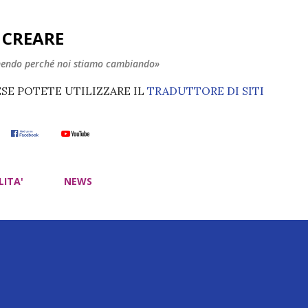
Passa ai contenuti principali
E CREARE
nendo perché noi stiamo cambiando»
ESE POTETE UTILIZZARE IL
TRADUTTORE DI SITI
LITA'
NEWS