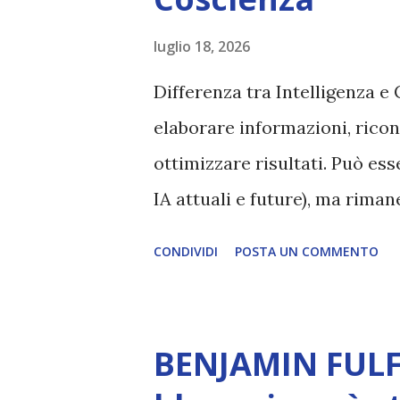
luglio 18, 2026
Differenza tra Intelligenza e 
elaborare informazioni, ricon
ottimizzare risultati. Può es
IA attuali e future), ma rim
esperienza soggettiva, non pr
CONDIVIDI
POSTA UN COMMENTO
autentico, non ha connessione
essere consapevoli di sé, di 
amore, compassione, meraviglia
BENJAMIN FULF
Creatore. È ciò che permette