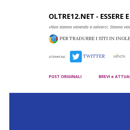
OLTRE12.NET - ESSERE 
«Non stanno venendo a salvarci. Stanno ve
PER TRADURRE I SITI IN INGL
TWITTER
ci trovi su:
POST ORIGINALI
BREVI e ATTUA