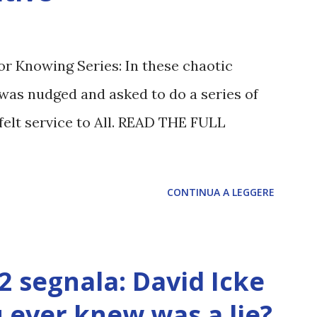
or Knowing Series: In these chaotic
was nudged and asked to do a series of
felt service to All. READ THE FULL
CONTINUA A LEGGERE
12 segnala: David Icke
ou ever knew was a lie?