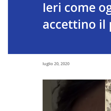
Ieri come og
accettino il
luglio 20, 2020