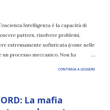
Coscienza Intelligenza è la capacità di
oscere pattern, risolvere problemi,
sere estremamente sofisticata (come nelle
ane un processo meccanico. Non ha
ova vero amore, non ha libero arbitrio
CONTINUA A LEGGERE
 con l’Uno. Coscienza è la capacità di
sperimentare soggettivamente, di sentire
, dolore, gioia. È la scintilla del
ORD: La mafia
 di scegliere per amore anche quando