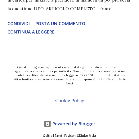
in carica per iniziare a prendere in maniera un po’ più seria
la questione UFO. ARTICOLO COMPLETO - fonte
CONDIVIDI
POSTA UN COMMENTO
CONTINUA A LEGGERE
Questo blog non rappresenta una testata giornalistica poiché viene
aggiornato senza alcuna periodicità. Non può pertanto considerarsi un
prodotto editoriale ai sensi della legge n. 62/2001. I contenuti citati da
siti o fonti esterne sono da considerarsi di responsabilità delle suddette
fonti.
Cookie Policy
Powered by Blogger
©oltre12.net. Favicon:©Kiuko flickr