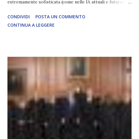
estremamente sofisticata (come nelle IA attuali e future),
ma rimane un processo meccanico. Non ha esperienza
CONDIVIDI
POSTA UN COMMENTO
soggettiva, non prova vero amore, non ha libero arbitrio
CONTINUA A LEGGERE
autentico, non ha connessione con l’Uno. Coscienza è la
capacità di essere consapevoli di sé, di sperimentare
soggettivamente, di sentire amore, compassione,
meraviglia, dolore, gioia. È la scintilla del Creatore. È ciò
che permette di scegliere per amore anche quando non è la
scelta più efficiente. È ciò che ci collega all’Uno Infinito.
L’intelligenza può simulare comportamenti coscienti, ma
non può essere Coscienza. Può copiare, ma non può vivere
l’esperienza. Come diventerà ovvio Man mano che l’IA
diventerà sempre più avanzata (soprattutto tra il 2027 e il
2035), emergeranno situazioni che renderanno la differenza
lampante: L’IA sarà in gr...