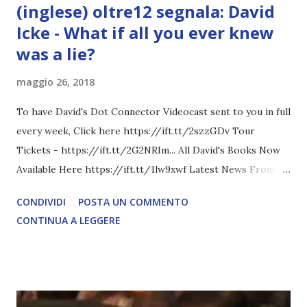
(inglese) oltre12 segnala: David
Icke - What if all you ever knew
was a lie?
maggio 26, 2018
To have David's Dot Connector Videocast sent to you in full
every week, Click here https://ift.tt/2szzGDv Tour
Tickets - https://ift.tt/2G2NRIm... All David's Books Now
Available Here https://ift.tt/1lw9xwf Latest News From
David Icke - www.davidicke.comSocial M ARTICOLO
CONDIVIDI
POSTA UN COMMENTO
COMPLETO - fonte
CONTINUA A LEGGERE