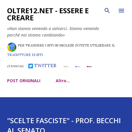
Passa ai contenuti principali
OLTRE12.NET - ESSERE E
CREARE
«Non stanno venendo a salvarci. Stanno venendo
perché noi stiamo cambiando»
PER TRADURRE I SITI IN INGLESE POTETE UTILIZZARE IL
TRADUTTORE DI SITI
TWITTER
ci trovi su:
POST ORIGINALI
Altro…
"SCELTE FASCISTE" - PROF. BECCHI
AL SENATO