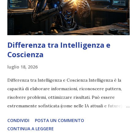
Differenza tra Intelligenza e
Coscienza
luglio 18, 2026
Differenza tra Intelligenza e Coscienza Intelligenza è la
capacità di elaborare informazioni, riconoscere pattern,
risolvere problemi, ottimizzare risultati. Può essere
estremamente sofisticata (come nelle IA attuali e future),
ma rimane un processo meccanico. Non ha esperienza
CONDIVIDI
POSTA UN COMMENTO
soggettiva, non prova vero amore, non ha libero arbitrio
CONTINUA A LEGGERE
autentico, non ha connessione con l’Uno. Coscienza è la