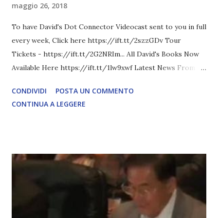
maggio 26, 2018
To have David's Dot Connector Videocast sent to you in full
every week, Click here https://ift.tt/2szzGDv Tour
Tickets - https://ift.tt/2G2NRIm... All David's Books Now
Available Here https://ift.tt/1lw9xwf Latest News From
David Icke - www.davidicke.comSocial M ARTICOLO
CONDIVIDI
POSTA UN COMMENTO
COMPLETO - fonte
CONTINUA A LEGGERE