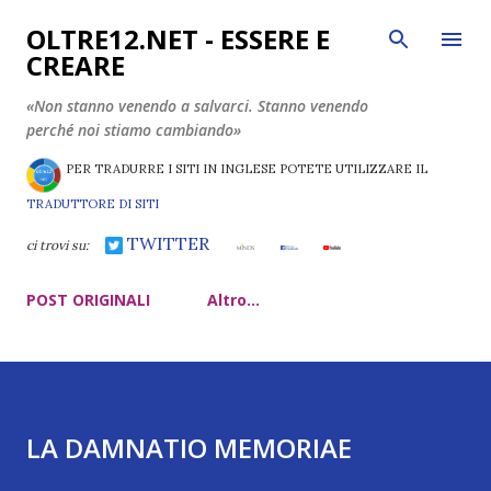
Passa ai contenuti principali
OLTRE12.NET - ESSERE E
CREARE
«Non stanno venendo a salvarci. Stanno venendo
perché noi stiamo cambiando»
PER TRADURRE I SITI IN INGLESE POTETE UTILIZZARE IL
TRADUTTORE DI SITI
TWITTER
ci trovi su:
POST ORIGINALI
Altro…
LA DAMNATIO MEMORIAE