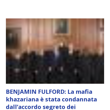
capacità di essere consapevoli di sé, di sperimentare
soggettivamente, di sentire amore, compassione,
meraviglia, dolore, gioia. È la scintilla del Creatore. È ciò
che permette di scegliere per amore anche quando non è la
scelta più efficiente. È ciò che ci collega all’Uno Infinito.
L’intelligenza può simulare comportamenti coscienti, ma
non può essere Coscienza. Può copiare, ma non può vivere
l’esperienza. Come diventerà ovvio Man mano che l’IA
diventerà sempre più avanzata (soprattutto tra il 2027 e il
2035), emergeranno situazioni che renderanno la differenza
lampante: L’IA sarà in gr...
BENJAMIN FULFORD: La mafia
khazariana è stata condannata
dall’accordo segreto dei