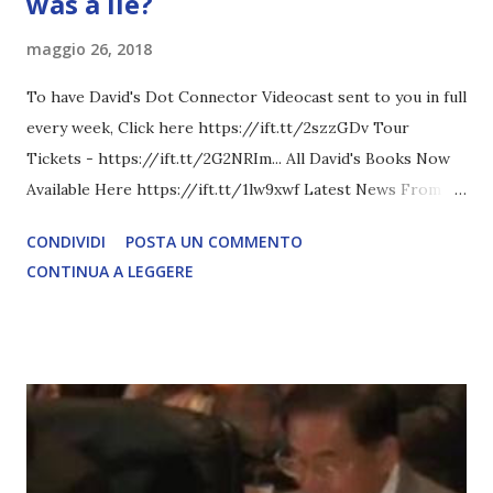
was a lie?
maggio 26, 2018
To have David's Dot Connector Videocast sent to you in full
every week, Click here https://ift.tt/2szzGDv Tour
Tickets - https://ift.tt/2G2NRIm... All David's Books Now
Available Here https://ift.tt/1lw9xwf Latest News From
David Icke - www.davidicke.comSocial M ARTICOLO
CONDIVIDI
POSTA UN COMMENTO
COMPLETO - fonte
CONTINUA A LEGGERE