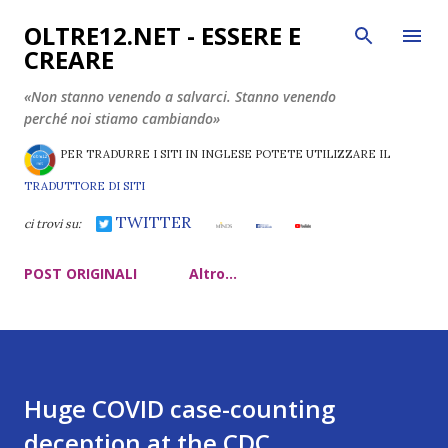
Passa ai contenuti principali
OLTRE12.NET - ESSERE E
CREARE
«Non stanno venendo a salvarci. Stanno venendo
perché noi stiamo cambiando»
PER TRADURRE I SITI IN INGLESE POTETE UTILIZZARE IL
TRADUTTORE DI SITI
TWITTER
ci trovi su:
POST ORIGINALI
Altro…
Huge COVID case-counting
deception at the CDC