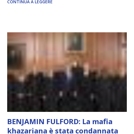
CONTINUA A LEGGERE
autentico, non ha connessione con l’Uno. Coscienza è la
capacità di essere consapevoli di sé, di sperimentare
soggettivamente, di sentire amore, compassione,
meraviglia, dolore, gioia. È la scintilla del Creatore. È ciò
che permette di scegliere per amore anche quando non è la
scelta più efficiente. È ciò che ci collega all’Uno Infinito.
L’intelligenza può simulare comportamenti coscienti, ma
non può essere Coscienza. Può copiare, ma non può vivere
l’esperienza. Come diventerà ovvio Man mano che l’IA
diventerà sempre più avanzata (soprattutto tra il 2027 e il
2035), emergeranno situazioni che renderanno la differenza
lampante: L’IA sarà in gr...
BENJAMIN FULFORD: La mafia
khazariana è stata condannata