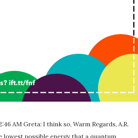
 2:46 AM Greta: I think so, Warm Regards, A.R.
he lowest possible energy that a quantum