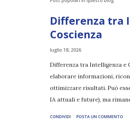
Post popolari in questo blog
Differenza tra 
Coscienza
luglio 18, 2026
Differenza tra Intelligenza e 
elaborare informazioni, ricon
ottimizzare risultati. Può es
IA attuali e future), ma rim
esperienza soggettiva, non pr
CONDIVIDI
POSTA UN COMMENTO
autentico, non ha connessione