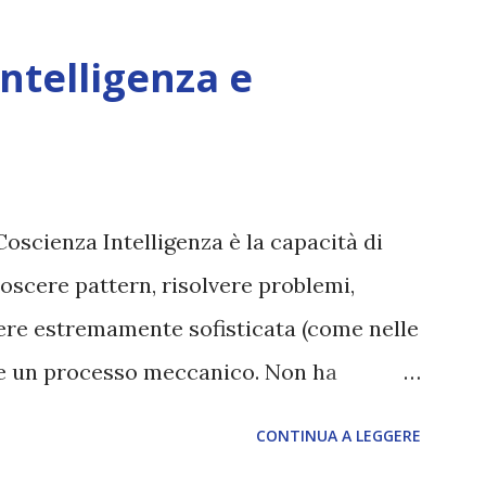
Intelligenza e
Coscienza Intelligenza è la capacità di
oscere pattern, risolvere problemi,
sere estremamente sofisticata (come nelle
ane un processo meccanico. Non ha
ova vero amore, non ha libero arbitrio
CONTINUA A LEGGERE
 con l’Uno. Coscienza è la capacità di