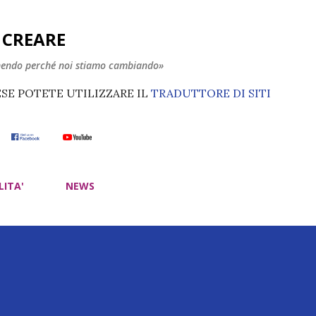
Passa ai contenuti principali
E CREARE
nendo perché noi stiamo cambiando»
ESE POTETE UTILIZZARE IL
TRADUTTORE DI SITI
LITA'
NEWS