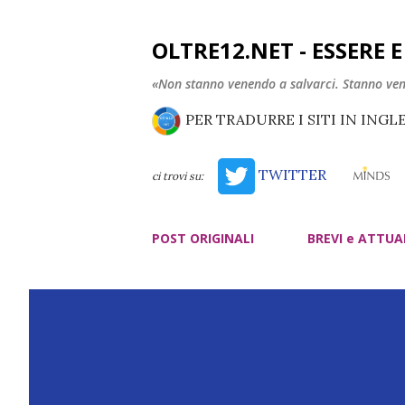
OLTRE12.NET - ESSERE 
«Non stanno venendo a salvarci. Stanno ve
PER TRADURRE I SITI IN INGL
TWITTER
ci trovi su:
POST ORIGINALI
BREVI e ATTUA