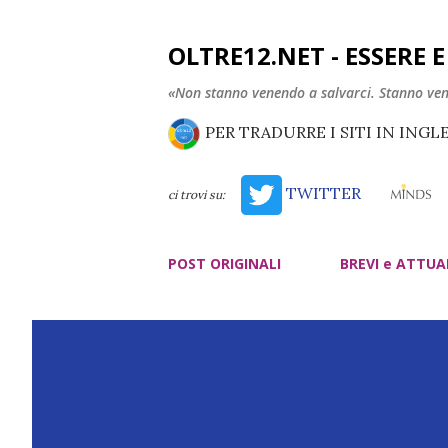
OLTRE12.NET - ESSERE 
«Non stanno venendo a salvarci. Stanno ve
PER TRADURRE I SITI IN INGL
TWITTER
ci trovi su:
POST ORIGINALI
BREVI e ATTUA