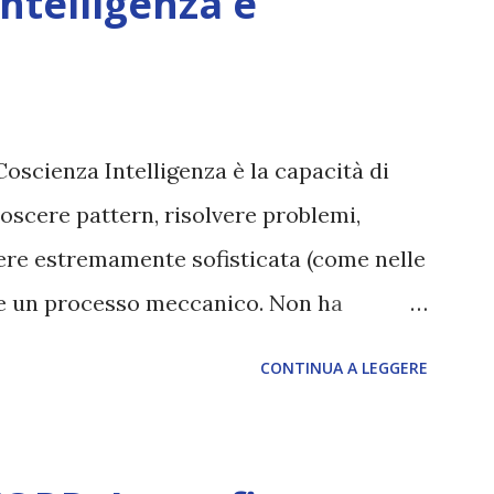
Intelligenza e
Coscienza Intelligenza è la capacità di
oscere pattern, risolvere problemi,
sere estremamente sofisticata (come nelle
ane un processo meccanico. Non ha
ova vero amore, non ha libero arbitrio
CONTINUA A LEGGERE
 con l’Uno. Coscienza è la capacità di
sperimentare soggettivamente, di sentire
, dolore, gioia. È la scintilla del