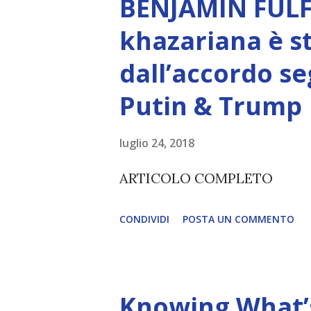
BENJAMIN FULF
Creatore. È ciò che permette
khazariana è s
non è la scelta più efficiente. 
dall’accordo se
L’intelligenza può simulare 
Putin & Trump
essere Coscienza. Può copiar
diventerà ovvio Man mano che
luglio 24, 2018
(soprattutto tra il 2027 e il 
ARTICOLO COMPLETO
renderanno la differenza lampa
CONDIVIDI
POSTA UN COMMENTO
Knowing What’s