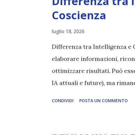
Differenza tra 
Coscienza
luglio 18, 2026
Differenza tra Intelligenza e 
elaborare informazioni, ricon
ottimizzare risultati. Può es
IA attuali e future), ma rim
esperienza soggettiva, non pr
CONDIVIDI
POSTA UN COMMENTO
autentico, non ha connessione
essere consapevoli di sé, di 
amore, compassione, meraviglia