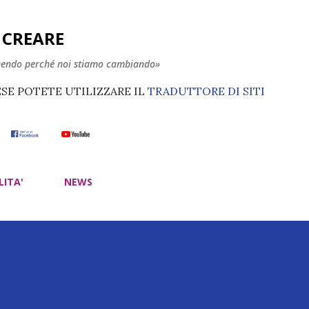
Passa ai contenuti principali
E CREARE
nendo perché noi stiamo cambiando»
ESE POTETE UTILIZZARE IL
TRADUTTORE DI SITI
LITA'
NEWS