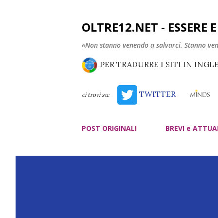
OLTRE12.NET - ESSERE 
«Non stanno venendo a salvarci. Stanno ve
PER TRADURRE I SITI IN INGL
TWITTER
ci trovi su:
POST ORIGINALI
BREVI e ATTUA