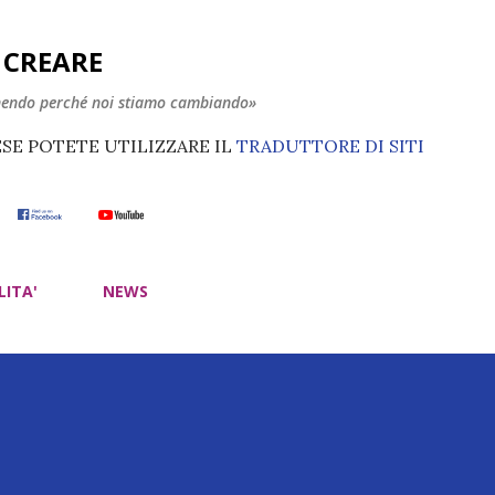
Passa ai contenuti principali
E CREARE
nendo perché noi stiamo cambiando»
ESE POTETE UTILIZZARE IL
TRADUTTORE DI SITI
LITA'
NEWS