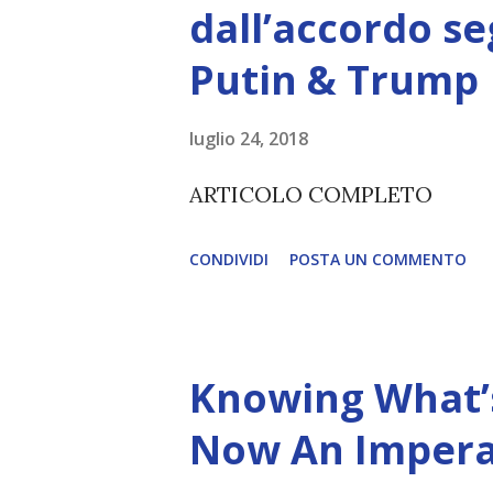
dall’accordo se
L’intelligenza può simulare 
Putin & Trump
essere Coscienza. Può copiar
diventerà ovvio Man mano che
luglio 24, 2018
(soprattutto tra il 2027 e il 
ARTICOLO COMPLETO
renderanno la differenza lampa
CONDIVIDI
POSTA UN COMMENTO
Knowing What’s
Now An Impera