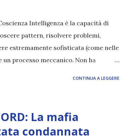
Coscienza Intelligenza è la capacità di
oscere pattern, risolvere problemi,
sere estremamente sofisticata (come nelle
ane un processo meccanico. Non ha
ova vero amore, non ha libero arbitrio
CONTINUA A LEGGERE
 con l’Uno. Coscienza è la capacità di
sperimentare soggettivamente, di sentire
, dolore, gioia. È la scintilla del
ORD: La mafia
 di scegliere per amore anche quando
tata condannata
È ciò che ci collega all’Uno Infinito.