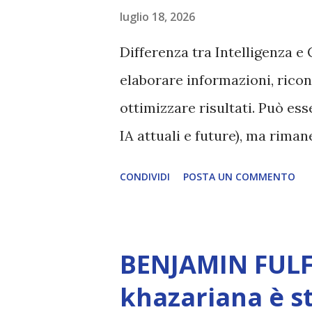
luglio 18, 2026
Differenza tra Intelligenza e 
elaborare informazioni, ricon
ottimizzare risultati. Può es
IA attuali e future), ma rim
esperienza soggettiva, non pr
CONDIVIDI
POSTA UN COMMENTO
autentico, non ha connessione
essere consapevoli di sé, di 
amore, compassione, meraviglia
BENJAMIN FULF
Creatore. È ciò che permette
khazariana è s
non è la scelta più efficiente. 