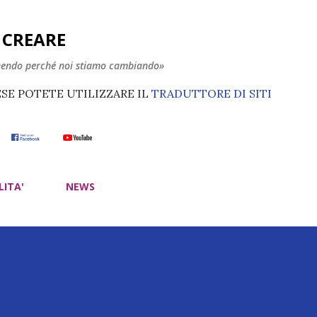
Passa ai contenuti principali
E CREARE
nendo perché noi stiamo cambiando»
ESE POTETE UTILIZZARE IL
TRADUTTORE DI SITI
LITA'
NEWS