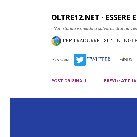
OLTRE12.NET - ESSERE 
«Non stanno venendo a salvarci. Stanno ve
PER TRADURRE I SITI IN INGL
TWITTER
ci trovi su:
POST ORIGINALI
BREVI e ATTUA