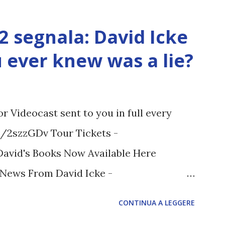
12 segnala: David Icke
ou ever knew was a lie?
 Videocast sent to you in full every
tt/2szzGDv Tour Tickets -
 David's Books Now Available Here
t News From David Icke -
M ARTICOLO COMPLETO - fonte
CONTINUA A LEGGERE