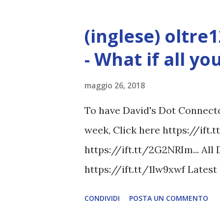
(inglese) oltre
- What if all y
maggio 26, 2018
To have David's Dot Connector
week, Click here https://ift.
https://ift.tt/2G2NRIm... All
https://ift.tt/1lw9xwf Lates
www.davidicke.comSocial 
CONDIVIDI
POSTA UN COMMENTO