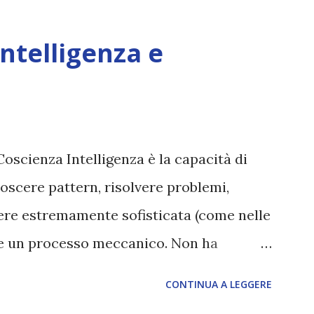
Intelligenza e
Coscienza Intelligenza è la capacità di
oscere pattern, risolvere problemi,
sere estremamente sofisticata (come nelle
ane un processo meccanico. Non ha
ova vero amore, non ha libero arbitrio
CONTINUA A LEGGERE
 con l’Uno. Coscienza è la capacità di