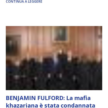
CONTINUA A LEGGERE
autentico, non ha connessione con l’Uno. Coscienza è la
capacità di essere consapevoli di sé, di sperimentare
soggettivamente, di sentire amore, compassione,
meraviglia, dolore, gioia. È la scintilla del Creatore. È ciò
che permette di scegliere per amore anche quando non è la
scelta più efficiente. È ciò che ci collega all’Uno Infinito.
L’intelligenza può simulare comportamenti coscienti, ma
non può essere Coscienza. Può copiare, ma non può vivere
l’esperienza. Come diventerà ovvio Man mano che l’IA
diventerà sempre più avanzata (soprattutto tra il 2027 e il
2035), emergeranno situazioni che renderanno la differenza
lampante: L’IA sarà in gr...
BENJAMIN FULFORD: La mafia
khazariana è stata condannata