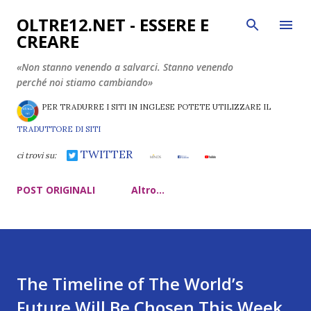
Passa ai contenuti principali
OLTRE12.NET - ESSERE E
CREARE
«Non stanno venendo a salvarci. Stanno venendo
perché noi stiamo cambiando»
PER TRADURRE I SITI IN INGLESE POTETE UTILIZZARE IL
TRADUTTORE DI SITI
TWITTER
ci trovi su:
POST ORIGINALI
Altro…
The Timeline of The World’s
Future Will Be Chosen This Week