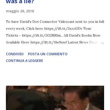
was a lie?
maggio 26, 2018
To have David's Dot Connector Videocast sent to you in full
every week, Click here https://ift.tt/2szzGDv Tour
Tickets - https://ift.tt/2G2NRIm... All David's Books Now
Available Here https://ift.tt/1lw9xwf Latest News From
David Icke - www.davidicke.comSocial M ARTICOLO
CONDIVIDI
POSTA UN COMMENTO
COMPLETO - fonte
CONTINUA A LEGGERE