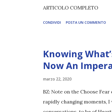
(soprattutto tra il 2027 e il 
ARTICOLO COMPLETO
renderanno la differenza lampa
CONDIVIDI
POSTA UN COMMENTO
Knowing What’s
Now An Impera
marzo 22, 2020
BZ: Note on the Choose Fear 
rapidly changing moments, I 
conversations to be of Heart