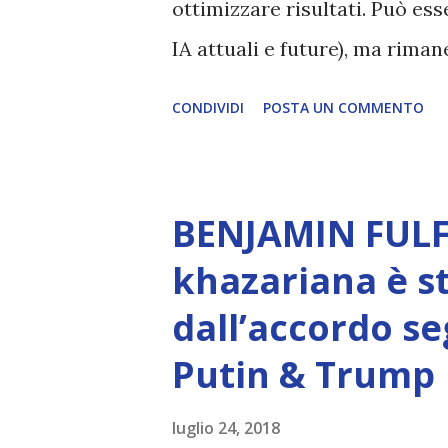
ottimizzare risultati. Può es
IA attuali e future), ma rim
esperienza soggettiva, non pr
CONDIVIDI
POSTA UN COMMENTO
autentico, non ha connessione
essere consapevoli di sé, di 
amore, compassione, meraviglia
BENJAMIN FULF
Creatore. È ciò che permette
khazariana è s
non è la scelta più efficiente. 
dall’accordo se
L’intelligenza può simulare 
Putin & Trump
essere Coscienza. Può copiar
diventerà ovvio Man mano che
luglio 24, 2018