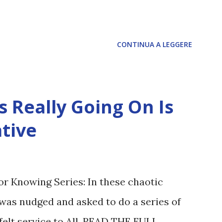
2035), emergeranno situazioni che
nte: L’IA sarà in gr...
CONTINUA A LEGGERE
 Really Going On Is
tive
or Knowing Series: In these chaotic
was nudged and asked to do a series of
felt service to All. READ THE FULL