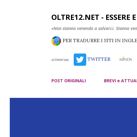
OLTRE12.NET - ESSERE 
«Non stanno venendo a salvarci. Stanno ve
PER TRADURRE I SITI IN INGL
TWITTER
ci trovi su:
POST ORIGINALI
BREVI e ATTUA