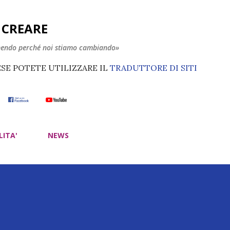
Passa ai contenuti principali
E CREARE
nendo perché noi stiamo cambiando»
ESE POTETE UTILIZZARE IL
TRADUTTORE DI SITI
LITA'
NEWS