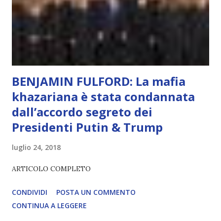
diventerà sempre più avanzata (soprattutto tra il 2027 e il
2035), emergeranno situazioni che renderanno la differenza
lampante: L’IA sarà in gr...
BENJAMIN FULFORD: La mafia
khazariana è stata condannata
dall’accordo segreto dei
Presidenti Putin & Trump
luglio 24, 2018
ARTICOLO COMPLETO
CONDIVIDI
POSTA UN COMMENTO
CONTINUA A LEGGERE