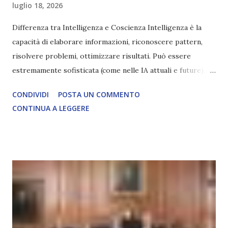
luglio 18, 2026
Differenza tra Intelligenza e Coscienza Intelligenza è la
capacità di elaborare informazioni, riconoscere pattern,
risolvere problemi, ottimizzare risultati. Può essere
estremamente sofisticata (come nelle IA attuali e future),
ma rimane un processo meccanico. Non ha esperienza
CONDIVIDI
POSTA UN COMMENTO
soggettiva, non prova vero amore, non ha libero arbitrio
CONTINUA A LEGGERE
autentico, non ha connessione con l’Uno. Coscienza è la
capacità di essere consapevoli di sé, di sperimentare
soggettivamente, di sentire amore, compassione,
meraviglia, dolore, gioia. È la scintilla del Creatore. È ciò
che permette di scegliere per amore anche quando non è la
scelta più efficiente. È ciò che ci collega all’Uno Infinito.
L’intelligenza può simulare comportamenti coscienti, ma
non può essere Coscienza. Può copiare, ma non può vivere
l’esperienza. Come diventerà ovvio Man mano che l’IA