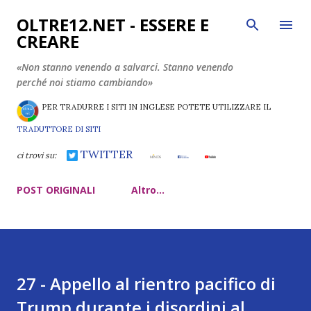
Passa ai contenuti principali
OLTRE12.NET - ESSERE E
CREARE
«Non stanno venendo a salvarci. Stanno venendo
perché noi stiamo cambiando»
PER TRADURRE I SITI IN INGLESE POTETE UTILIZZARE IL
TRADUTTORE DI SITI
TWITTER
ci trovi su:
POST ORIGINALI
Altro…
27 - Appello al rientro pacifico di
Trump durante i disordini al