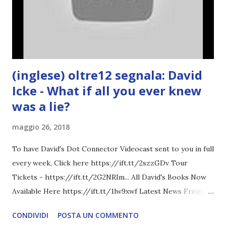
(inglese) oltre12 segnala: David
Icke - What if all you ever knew
was a lie?
maggio 26, 2018
To have David's Dot Connector Videocast sent to you in full
every week, Click here https://ift.tt/2szzGDv Tour
Tickets - https://ift.tt/2G2NRIm... All David's Books Now
Available Here https://ift.tt/1lw9xwf Latest News From
David Icke - www.davidicke.comSocial M ARTICOLO
CONDIVIDI
POSTA UN COMMENTO
COMPLETO - fonte