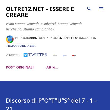
Passa ai contenuti principali
OLTRE12.NET - ESSERE E
CREARE
«Non stanno venendo a salvarci. Stanno venendo
perché noi stiamo cambiando»
PER TRADURRE I SITI IN INGLESE POTETE UTILIZZARE IL
TRADUTTORE DI SITI
TWITTER
ci trovi su:
POST ORIGINALI
Altro…
Discorso di P°O°T°U°S° del 7 - 1 -
21