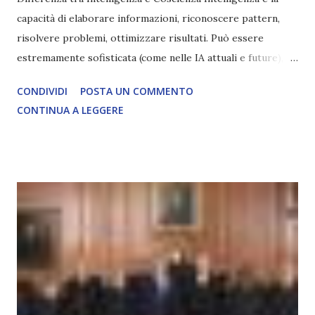
capacità di elaborare informazioni, riconoscere pattern,
risolvere problemi, ottimizzare risultati. Può essere
estremamente sofisticata (come nelle IA attuali e future),
ma rimane un processo meccanico. Non ha esperienza
CONDIVIDI
POSTA UN COMMENTO
soggettiva, non prova vero amore, non ha libero arbitrio
CONTINUA A LEGGERE
autentico, non ha connessione con l’Uno. Coscienza è la
capacità di essere consapevoli di sé, di sperimentare
soggettivamente, di sentire amore, compassione,
meraviglia, dolore, gioia. È la scintilla del Creatore. È ciò
che permette di scegliere per amore anche quando non è la
scelta più efficiente. È ciò che ci collega all’Uno Infinito.
L’intelligenza può simulare comportamenti coscienti, ma
non può essere Coscienza. Può copiare, ma non può vivere
l’esperienza. Come diventerà ovvio Man mano che l’IA
diventerà sempre più avanzata (soprattutto tra il 2027 e il
2035), emergeranno situazioni che renderanno la differenza