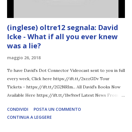
(inglese) oltre12 segnala: David
Icke - What if all you ever knew
was a lie?
maggio 26, 2018
To have David's Dot Connector Videocast sent to you in full
every week, Click here https://ift.tt/2szzGDv Tour
Tickets - https://ift.tt/2G2NRIm... All David's Books Now
Available Here https://ift.tt/1lw9xwf Latest News From
David Icke - www.davidicke.comSocial M ARTICOLO
CONDIVIDI
POSTA UN COMMENTO
COMPLETO - fonte
CONTINUA A LEGGERE