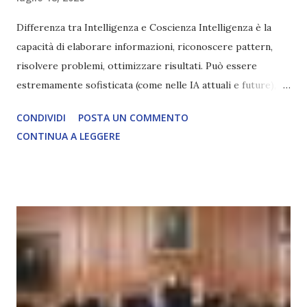
Differenza tra Intelligenza e Coscienza Intelligenza è la
capacità di elaborare informazioni, riconoscere pattern,
risolvere problemi, ottimizzare risultati. Può essere
estremamente sofisticata (come nelle IA attuali e future),
ma rimane un processo meccanico. Non ha esperienza
CONDIVIDI
POSTA UN COMMENTO
soggettiva, non prova vero amore, non ha libero arbitrio
CONTINUA A LEGGERE
autentico, non ha connessione con l’Uno. Coscienza è la
capacità di essere consapevoli di sé, di sperimentare
soggettivamente, di sentire amore, compassione,
meraviglia, dolore, gioia. È la scintilla del Creatore. È ciò
che permette di scegliere per amore anche quando non è la
scelta più efficiente. È ciò che ci collega all’Uno Infinito.
L’intelligenza può simulare comportamenti coscienti, ma
non può essere Coscienza. Può copiare, ma non può vivere
l’esperienza. Come diventerà ovvio Man mano che l’IA