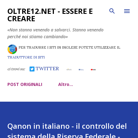
Passa ai contenuti principali
OLTRE12.NET - ESSERE E
CREARE
«Non stanno venendo a salvarci. Stanno venendo
perché noi stiamo cambiando»
PER TRADURRE I SITI IN INGLESE POTETE UTILIZZARE IL
TRADUTTORE DI SITI
TWITTER
ci trovi su:
POST ORIGINALI
Altro…
Qanon in italiano - il controllo del
sistema della Riserva Federale -