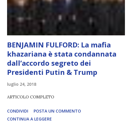
diventerà sempre più avanzata (soprattutto tra il 2027 e il
2035), emergeranno situazioni che renderanno la differenza
lampante: L’IA sarà in gr...
BENJAMIN FULFORD: La mafia
khazariana è stata condannata
dall’accordo segreto dei
Presidenti Putin & Trump
luglio 24, 2018
ARTICOLO COMPLETO
CONDIVIDI
POSTA UN COMMENTO
CONTINUA A LEGGERE