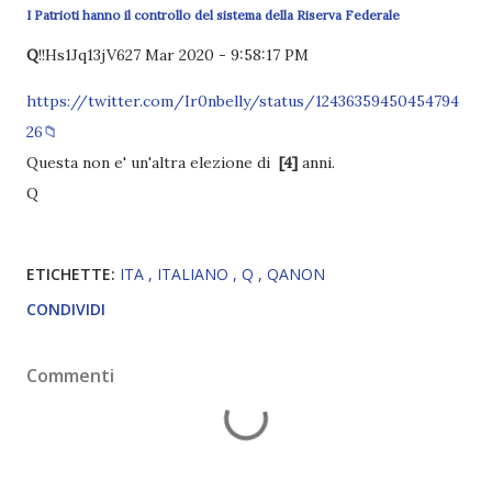
I Patrioti hanno il controllo del sistema della Riserva Federale
Q
!!Hs1Jq13jV6
27 Mar 2020 - 9:58:17 PM
https://twitter.com/Ir0nbelly/status/12436359450454794
26
📁
Questa non e' un'altra elezione di
[4]
anni.
Q
ETICHETTE:
ITA
ITALIANO
Q
QANON
CONDIVIDI
Commenti