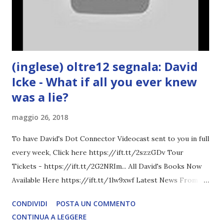
(inglese) oltre12 segnala: David
Icke - What if all you ever knew
was a lie?
maggio 26, 2018
To have David's Dot Connector Videocast sent to you in full
every week, Click here https://ift.tt/2szzGDv Tour
Tickets - https://ift.tt/2G2NRIm... All David's Books Now
Available Here https://ift.tt/1lw9xwf Latest News From
David Icke - www.davidicke.comSocial M ARTICOLO
CONDIVIDI
POSTA UN COMMENTO
COMPLETO - fonte
CONTINUA A LEGGERE