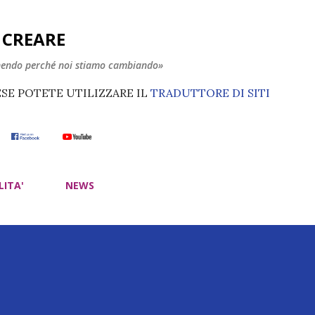
Passa ai contenuti principali
E CREARE
nendo perché noi stiamo cambiando»
ESE POTETE UTILIZZARE IL
TRADUTTORE DI SITI
LITA'
NEWS