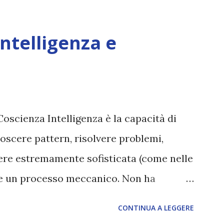
Intelligenza e
Coscienza Intelligenza è la capacità di
oscere pattern, risolvere problemi,
sere estremamente sofisticata (come nelle
ane un processo meccanico. Non ha
ova vero amore, non ha libero arbitrio
CONTINUA A LEGGERE
 con l’Uno. Coscienza è la capacità di