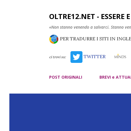
OLTRE12.NET - ESSERE 
«Non stanno venendo a salvarci. Stanno ve
PER TRADURRE I SITI IN INGL
TWITTER
ci trovi su:
POST ORIGINALI
BREVI e ATTUA