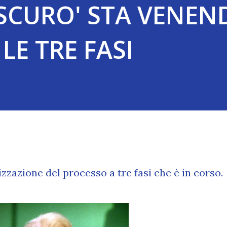
OSCURO' STA VENE
 LE TRE FASI
zzazione del processo a tre fasi che è in corso.