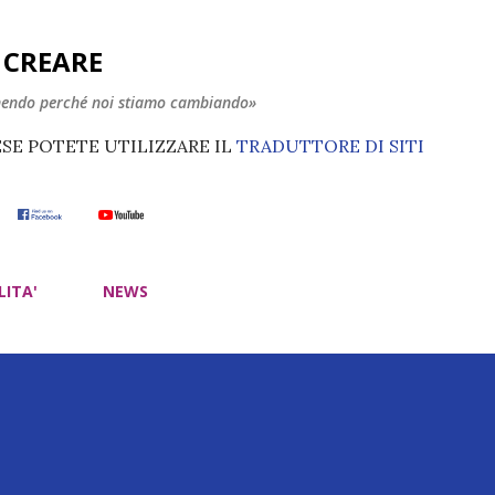
Passa ai contenuti principali
E CREARE
nendo perché noi stiamo cambiando»
ESE POTETE UTILIZZARE IL
TRADUTTORE DI SITI
LITA'
NEWS