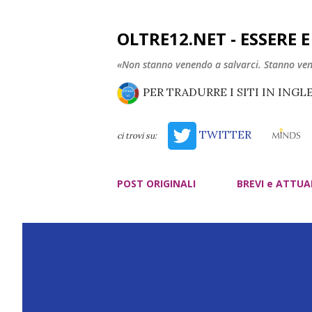
OLTRE12.NET - ESSERE 
«Non stanno venendo a salvarci. Stanno ve
PER TRADURRE I SITI IN INGL
TWITTER
ci trovi su:
POST ORIGINALI
BREVI e ATTUA