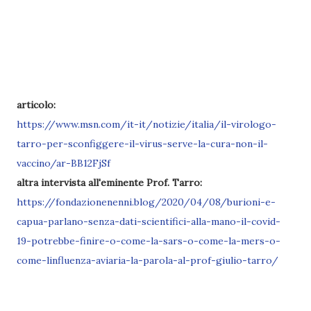
articolo:
https://www.msn.com/it-it/notizie/italia/il-virologo-
tarro-per-sconfiggere-il-virus-serve-la-cura-non-il-
vaccino/ar-BB12FjSf
altra intervista all'eminente Prof. Tarro:
https://fondazionenenni.blog/2020/04/08/burioni-e-
capua-parlano-senza-dati-scientifici-alla-mano-il-covid-
19-potrebbe-finire-o-come-la-sars-o-come-la-mers-o-
come-linfluenza-aviaria-la-parola-al-prof-giulio-tarro/