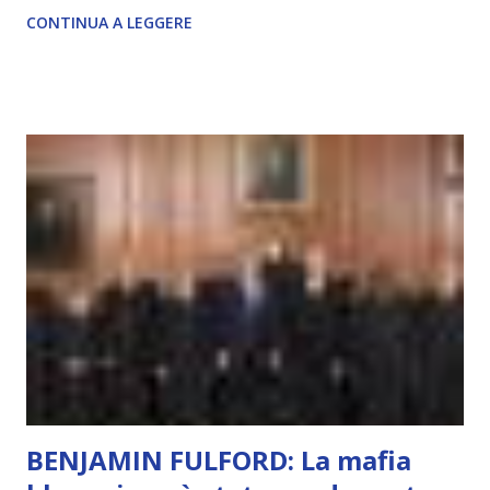
soggettiva, non prova vero amore, non ha libero arbitrio
CONTINUA A LEGGERE
autentico, non ha connessione con l’Uno. Coscienza è la
capacità di essere consapevoli di sé, di sperimentare
soggettivamente, di sentire amore, compassione,
meraviglia, dolore, gioia. È la scintilla del Creatore. È ciò
che permette di scegliere per amore anche quando non è la
scelta più efficiente. È ciò che ci collega all’Uno Infinito.
L’intelligenza può simulare comportamenti coscienti, ma
non può essere Coscienza. Può copiare, ma non può vivere
l’esperienza. Come diventerà ovvio Man mano che l’IA
diventerà sempre più avanzata (soprattutto tra il 2027 e il
2035), emergeranno situazioni che renderanno la differenza
lampante: L’IA sarà in gr...
BENJAMIN FULFORD: La mafia