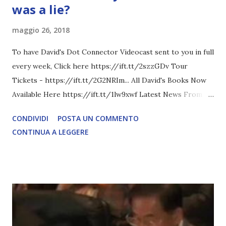
was a lie?
maggio 26, 2018
To have David's Dot Connector Videocast sent to you in full
every week, Click here https://ift.tt/2szzGDv Tour
Tickets - https://ift.tt/2G2NRIm... All David's Books Now
Available Here https://ift.tt/1lw9xwf Latest News From
David Icke - www.davidicke.comSocial M ARTICOLO
CONDIVIDI
POSTA UN COMMENTO
COMPLETO - fonte
CONTINUA A LEGGERE