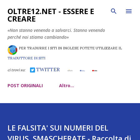
Passa ai contenuti principali
OLTRE12.NET - ESSERE E
CREARE
«Non stanno venendo a salvarci. Stanno venendo
perché noi stiamo cambiando»
PER TRADURRE I SITI IN INGLESE POTETE UTILIZZARE IL
TRADUTTORE DI SITI
TWITTER
ci trovi su:
POST ORIGINALI
Altro…
LE FALSITA' SUI NUMERI DEL
VIRUS, SMASCHERATE - Raccolta di