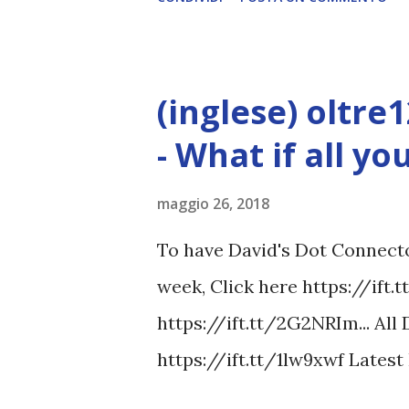
(inglese) oltre
- What if all y
maggio 26, 2018
To have David's Dot Connector
week, Click here https://ift.
https://ift.tt/2G2NRIm... All
https://ift.tt/1lw9xwf Lates
www.davidicke.comSocial 