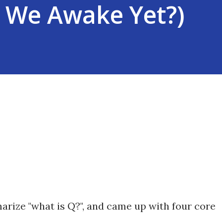
 We Awake Yet?)
arize "what is Q?", and came up with four core