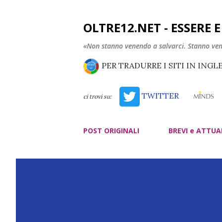
OLTRE12.NET - ESSERE 
«Non stanno venendo a salvarci. Stanno ve
PER TRADURRE I SITI IN INGL
TWITTER
ci trovi su:
POST ORIGINALI
BREVI e ATTUA