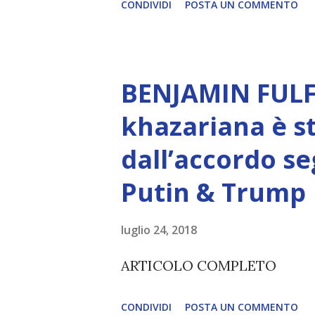
CONDIVIDI
POSTA UN COMMENTO
autentico, non ha connessione
essere consapevoli di sé, di 
amore, compassione, meraviglia
BENJAMIN FULF
Creatore. È ciò che permette
khazariana è s
non è la scelta più efficiente. 
dall’accordo se
L’intelligenza può simulare 
Putin & Trump
essere Coscienza. Può copiar
diventerà ovvio Man mano che
luglio 24, 2018
(soprattutto tra il 2027 e il 
ARTICOLO COMPLETO
renderanno la differenza lampa
CONDIVIDI
POSTA UN COMMENTO