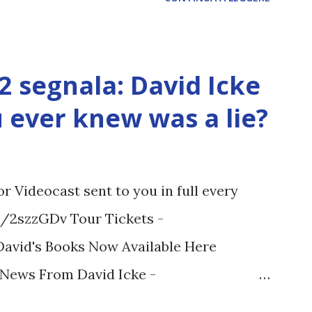
12 segnala: David Icke
ou ever knew was a lie?
 Videocast sent to you in full every
tt/2szzGDv Tour Tickets -
 David's Books Now Available Here
t News From David Icke -
M ARTICOLO COMPLETO - fonte