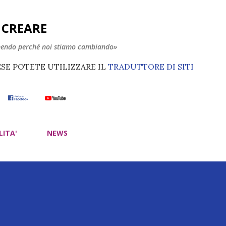
Passa ai contenuti principali
E CREARE
nendo perché noi stiamo cambiando»
ESE POTETE UTILIZZARE IL
TRADUTTORE DI SITI
LITA'
NEWS