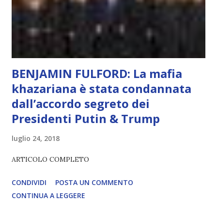
diventerà sempre più avanzata (soprattutto tra il 2027 e il
2035), emergeranno situazioni che renderanno la differenza
lampante: L’IA sarà in gr...
BENJAMIN FULFORD: La mafia
khazariana è stata condannata
dall’accordo segreto dei
Presidenti Putin & Trump
luglio 24, 2018
ARTICOLO COMPLETO
CONDIVIDI
POSTA UN COMMENTO
CONTINUA A LEGGERE