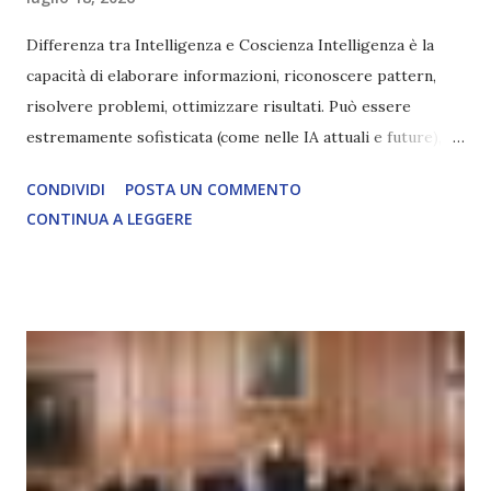
Differenza tra Intelligenza e Coscienza Intelligenza è la
capacità di elaborare informazioni, riconoscere pattern,
risolvere problemi, ottimizzare risultati. Può essere
estremamente sofisticata (come nelle IA attuali e future),
ma rimane un processo meccanico. Non ha esperienza
CONDIVIDI
POSTA UN COMMENTO
soggettiva, non prova vero amore, non ha libero arbitrio
CONTINUA A LEGGERE
autentico, non ha connessione con l’Uno. Coscienza è la
capacità di essere consapevoli di sé, di sperimentare
soggettivamente, di sentire amore, compassione,
meraviglia, dolore, gioia. È la scintilla del Creatore. È ciò
che permette di scegliere per amore anche quando non è la
scelta più efficiente. È ciò che ci collega all’Uno Infinito.
L’intelligenza può simulare comportamenti coscienti, ma
non può essere Coscienza. Può copiare, ma non può vivere
l’esperienza. Come diventerà ovvio Man mano che l’IA