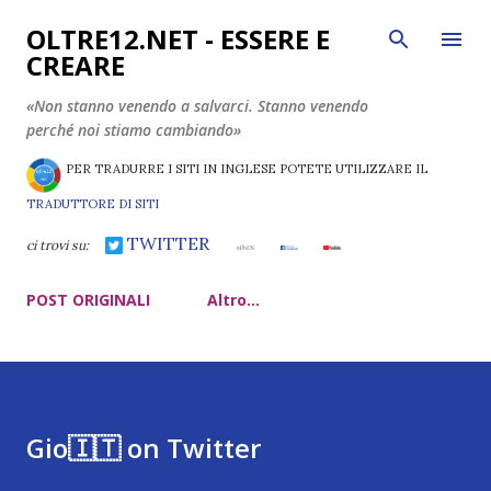
Passa ai contenuti principali
OLTRE12.NET - ESSERE E
CREARE
«Non stanno venendo a salvarci. Stanno venendo
perché noi stiamo cambiando»
PER TRADURRE I SITI IN INGLESE POTETE UTILIZZARE IL
TRADUTTORE DI SITI
TWITTER
ci trovi su:
POST ORIGINALI
Altro…
Gio🇮🇹 on Twitter