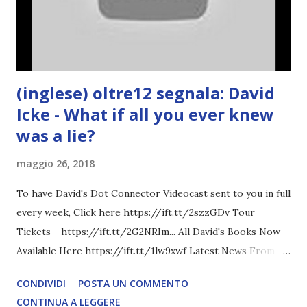
(inglese) oltre12 segnala: David
Icke - What if all you ever knew
was a lie?
maggio 26, 2018
To have David's Dot Connector Videocast sent to you in full
every week, Click here https://ift.tt/2szzGDv Tour
Tickets - https://ift.tt/2G2NRIm... All David's Books Now
Available Here https://ift.tt/1lw9xwf Latest News From
David Icke - www.davidicke.comSocial M ARTICOLO
CONDIVIDI
POSTA UN COMMENTO
COMPLETO - fonte
CONTINUA A LEGGERE