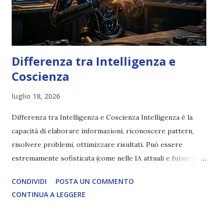
Differenza tra Intelligenza e
Coscienza
luglio 18, 2026
Differenza tra Intelligenza e Coscienza Intelligenza è la
capacità di elaborare informazioni, riconoscere pattern,
risolvere problemi, ottimizzare risultati. Può essere
estremamente sofisticata (come nelle IA attuali e future),
ma rimane un processo meccanico. Non ha esperienza
CONDIVIDI
POSTA UN COMMENTO
soggettiva, non prova vero amore, non ha libero arbitrio
CONTINUA A LEGGERE
autentico, non ha connessione con l’Uno. Coscienza è la
capacità di essere consapevoli di sé, di sperimentare