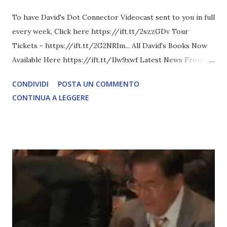
To have David's Dot Connector Videocast sent to you in full
every week, Click here https://ift.tt/2szzGDv Tour
Tickets - https://ift.tt/2G2NRIm... All David's Books Now
Available Here https://ift.tt/1lw9xwf Latest News From
David Icke - www.davidicke.comSocial M ARTICOLO
CONDIVIDI
POSTA UN COMMENTO
COMPLETO - fonte
CONTINUA A LEGGERE