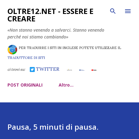
Passa ai contenuti principali
OLTRE12.NET - ESSERE E
CREARE
«Non stanno venendo a salvarci. Stanno venendo
perché noi stiamo cambiando»
PER TRADURRE I SITI IN INGLESE POTETE UTILIZZARE IL
TRADUTTORE DI SITI
TWITTER
ci trovi su:
POST ORIGINALI
Altro…
Pausa, 5 minuti di pausa.