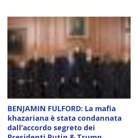
soggettivamente, di sentire amore, compassione,
meraviglia, dolore, gioia. È la scintilla del Creatore. È ciò
che permette di scegliere per amore anche quando non è la
scelta più efficiente. È ciò che ci collega all’Uno Infinito.
L’intelligenza può simulare comportamenti coscienti, ma
non può essere Coscienza. Può copiare, ma non può vivere
l’esperienza. Come diventerà ovvio Man mano che l’IA
diventerà sempre più avanzata (soprattutto tra il 2027 e il
2035), emergeranno situazioni che renderanno la differenza
lampante: L’IA sarà in gr...
BENJAMIN FULFORD: La mafia
khazariana è stata condannata
dall’accordo segreto dei
Presidenti Putin & Trump