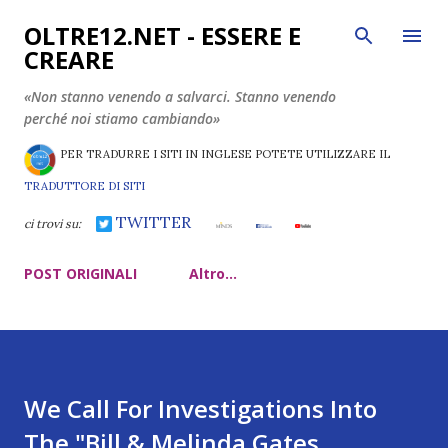
Passa ai contenuti principali
OLTRE12.NET - ESSERE E
CREARE
«Non stanno venendo a salvarci. Stanno venendo
perché noi stiamo cambiando»
PER TRADURRE I SITI IN INGLESE POTETE UTILIZZARE IL
TRADUTTORE DI SITI
TWITTER
ci trovi su:
POST ORIGINALI
Altro…
We Call For Investigations Into
The "Bill & Melinda Gates