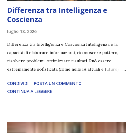
Differenza tra Intelligenza e
Coscienza
luglio 18, 2026
Differenza tra Intelligenza e Coscienza Intelligenza è la
capacità di elaborare informazioni, riconoscere pattern,
risolvere problemi, ottimizzare risultati. Può essere
estremamente sofisticata (come nelle IA attuali e future),
ma rimane un processo meccanico. Non ha esperienza
CONDIVIDI
POSTA UN COMMENTO
soggettiva, non prova vero amore, non ha libero arbitrio
CONTINUA A LEGGERE
autentico, non ha connessione con l’Uno. Coscienza è la
capacità di essere consapevoli di sé, di sperimentare
soggettivamente, di sentire amore, compassione,
meraviglia, dolore, gioia. È la scintilla del Creatore. È ciò
che permette di scegliere per amore anche quando non è la