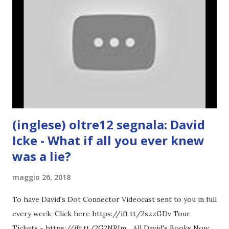
(inglese) oltre12 segnala: David
Icke - What if all you ever knew
was a lie?
maggio 26, 2018
To have David's Dot Connector Videocast sent to you in full
every week, Click here https://ift.tt/2szzGDv Tour
Tickets - https://ift.tt/2G2NRIm... All David's Books Now