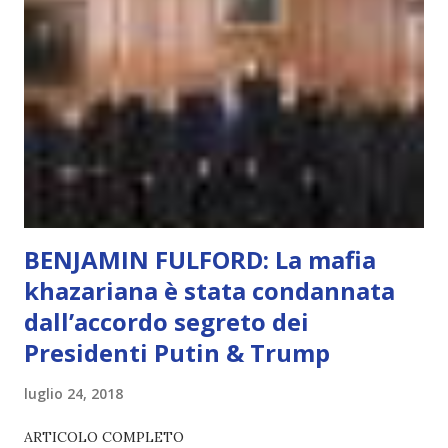
scelta più efficiente. È ciò che ci collega all’Uno Infinito.
L’intelligenza può simulare comportamenti coscienti, ma
non può essere Coscienza. Può copiare, ma non può vivere
l’esperienza. Come diventerà ovvio Man mano che l’IA
diventerà sempre più avanzata (soprattutto tra il 2027 e il
2035), emergeranno situazioni che renderanno la differenza
lampante: L’IA sarà in gr...
BENJAMIN FULFORD: La mafia
khazariana è stata condannata
dall’accordo segreto dei
Presidenti Putin & Trump
luglio 24, 2018
ARTICOLO COMPLETO