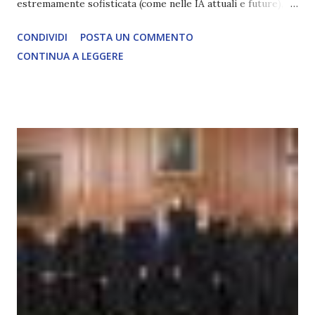
estremamente sofisticata (come nelle IA attuali e future),
ma rimane un processo meccanico. Non ha esperienza
CONDIVIDI
POSTA UN COMMENTO
soggettiva, non prova vero amore, non ha libero arbitrio
CONTINUA A LEGGERE
autentico, non ha connessione con l’Uno. Coscienza è la
capacità di essere consapevoli di sé, di sperimentare
soggettivamente, di sentire amore, compassione,
meraviglia, dolore, gioia. È la scintilla del Creatore. È ciò
che permette di scegliere per amore anche quando non è la
scelta più efficiente. È ciò che ci collega all’Uno Infinito.
L’intelligenza può simulare comportamenti coscienti, ma
non può essere Coscienza. Può copiare, ma non può vivere
l’esperienza. Come diventerà ovvio Man mano che l’IA
diventerà sempre più avanzata (soprattutto tra il 2027 e il
2035), emergeranno situazioni che renderanno la differenza
lampante: L’IA sarà in gr...