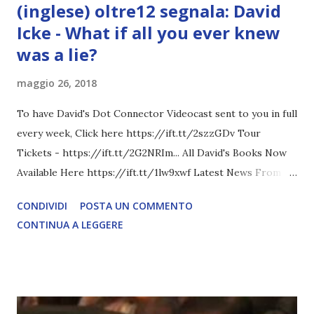
(inglese) oltre12 segnala: David
Icke - What if all you ever knew
was a lie?
maggio 26, 2018
To have David's Dot Connector Videocast sent to you in full
every week, Click here https://ift.tt/2szzGDv Tour
Tickets - https://ift.tt/2G2NRIm... All David's Books Now
Available Here https://ift.tt/1lw9xwf Latest News From
David Icke - www.davidicke.comSocial M ARTICOLO
CONDIVIDI
POSTA UN COMMENTO
COMPLETO - fonte
CONTINUA A LEGGERE