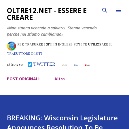
Passa ai contenuti principali
OLTRE12.NET - ESSERE E
CREARE
«Non stanno venendo a salvarci. Stanno venendo
perché noi stiamo cambiando»
PER TRADURRE I SITI IN INGLESE POTETE UTILIZZARE IL
TRADUTTORE DI SITI
TWITTER
ci trovi su:
POST ORIGINALI
Altro…
BREAKING: Wisconsin Legislature
Announces Resolution To Be