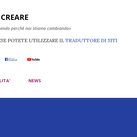
Passa ai contenuti principali
E CREARE
nendo perché noi stiamo cambiando»
ESE POTETE UTILIZZARE IL
TRADUTTORE DI SITI
LITA'
NEWS