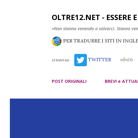
OLTRE12.NET - ESSERE 
«Non stanno venendo a salvarci. Stanno ve
PER TRADURRE I SITI IN INGL
TWITTER
ci trovi su:
POST ORIGINALI
BREVI e ATTUA