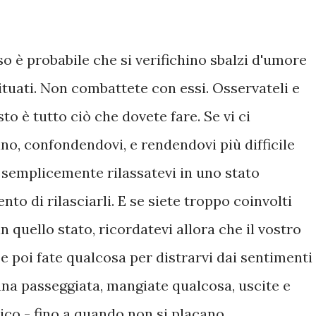
o è probabile che si verifichino sbalzi d'umore
bituati. Non combattete con essi. Osservateli e
to è tutto ciò che dovete fare. Se vi ci
nno, confondendovi, e rendendovi più difficile
, semplicemente rilassatevi in uno stato
nto di rilasciarli. E se siete troppo coinvolti
 quello stato, ricordatevi allora che il vostro
, e poi fate qualcosa per distrarvi dai sentimenti
 una passeggiata, mangiate qualcosa, uscite e
co - fino a quando non si placano.