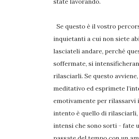
state lavorando.
Se questo è il vostro percors
inquietanti a cui non siete a
lasciateli andare, perché ques
soffermate, si intensifichera
rilasciarli. Se questo avviene
meditativo ed esprimete l’inte
emotivamente per rilassarvi in
intento è quello di rilasciarli
intensi che sono sorti - fate
passate del tempo con un ami