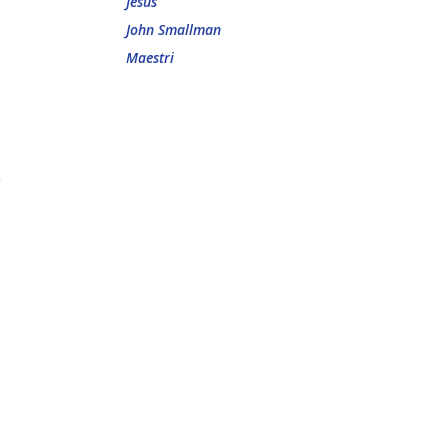
Jesus
John Smallman
Maestri
i