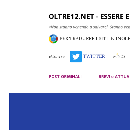
OLTRE12.NET - ESSERE 
«Non stanno venendo a salvarci. Stanno ve
PER TRADURRE I SITI IN INGL
TWITTER
ci trovi su:
POST ORIGINALI
BREVI e ATTUA