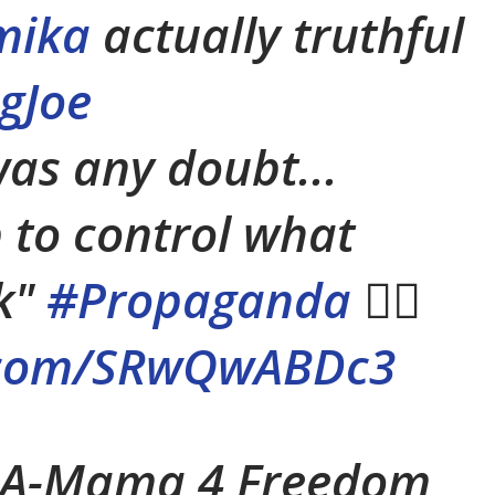
mika
actually truthful
gJoe
was any doubt...
b to control what
k"
#Propaganda
👇🏼
r.com/SRwQwABDc3
A-Mama 4 Freedom