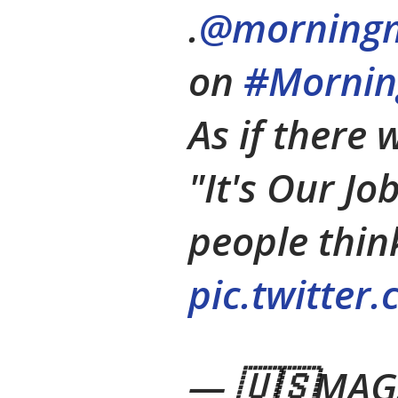
.
@morning
on
#Mornin
As if there 
"It's Our Jo
people thin
pic.twitte
— 🇺🇸MAG