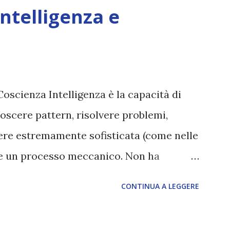
Intelligenza e
Coscienza Intelligenza è la capacità di
oscere pattern, risolvere problemi,
sere estremamente sofisticata (come nelle
ane un processo meccanico. Non ha
ova vero amore, non ha libero arbitrio
CONTINUA A LEGGERE
 con l’Uno. Coscienza è la capacità di
sperimentare soggettivamente, di sentire