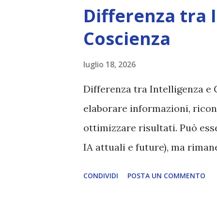
Differenza tra 
Coscienza
luglio 18, 2026
Differenza tra Intelligenza e 
elaborare informazioni, ricon
ottimizzare risultati. Può es
IA attuali e future), ma rim
esperienza soggettiva, non pr
CONDIVIDI
POSTA UN COMMENTO
autentico, non ha connessione
essere consapevoli di sé, di 