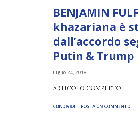
amore, compassione, meraviglia
BENJAMIN FULF
Creatore. È ciò che permette
khazariana è s
non è la scelta più efficiente. 
dall’accordo se
L’intelligenza può simulare 
Putin & Trump
essere Coscienza. Può copiar
diventerà ovvio Man mano che
luglio 24, 2018
(soprattutto tra il 2027 e il 
ARTICOLO COMPLETO
renderanno la differenza lampa
CONDIVIDI
POSTA UN COMMENTO