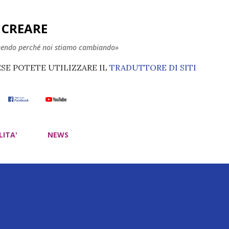
Passa ai contenuti principali
E CREARE
nendo perché noi stiamo cambiando»
ESE POTETE UTILIZZARE IL
TRADUTTORE DI SITI
LITA'
NEWS