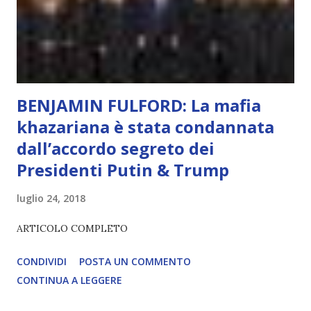
diventerà sempre più avanzata (soprattutto tra il 2027 e il
2035), emergeranno situazioni che renderanno la differenza
lampante: L’IA sarà in gr...
BENJAMIN FULFORD: La mafia
khazariana è stata condannata
dall’accordo segreto dei
Presidenti Putin & Trump
luglio 24, 2018
ARTICOLO COMPLETO
CONDIVIDI
POSTA UN COMMENTO
CONTINUA A LEGGERE