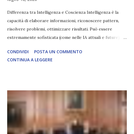
Differenza tra Intelligenza e Coscienza Intelligenza è la
capacità di elaborare informazioni, riconoscere pattern,
risolvere problemi, ottimizzare risultati. Può essere
estremamente sofisticata (come nelle IA attuali e future),
ma rimane un processo meccanico. Non ha esperienza
CONDIVIDI
POSTA UN COMMENTO
soggettiva, non prova vero amore, non ha libero arbitrio
CONTINUA A LEGGERE
autentico, non ha connessione con l’Uno. Coscienza è la
capacità di essere consapevoli di sé, di sperimentare
soggettivamente, di sentire amore, compassione,
meraviglia, dolore, gioia. È la scintilla del Creatore. È ciò
che permette di scegliere per amore anche quando non è la
scelta più efficiente. È ciò che ci collega all’Uno Infinito.
L’intelligenza può simulare comportamenti coscienti, ma
non può essere Coscienza. Può copiare, ma non può vivere
l’esperienza. Come diventerà ovvio Man mano che l’IA