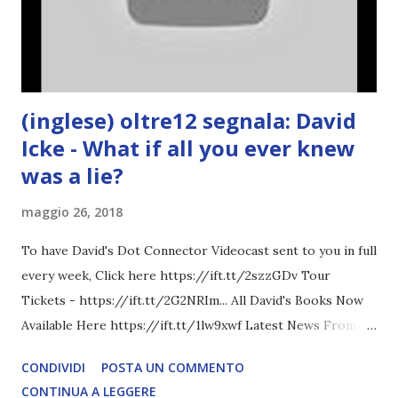
(inglese) oltre12 segnala: David
Icke - What if all you ever knew
was a lie?
maggio 26, 2018
To have David's Dot Connector Videocast sent to you in full
every week, Click here https://ift.tt/2szzGDv Tour
Tickets - https://ift.tt/2G2NRIm... All David's Books Now
Available Here https://ift.tt/1lw9xwf Latest News From
David Icke - www.davidicke.comSocial M ARTICOLO
CONDIVIDI
POSTA UN COMMENTO
COMPLETO - fonte
CONTINUA A LEGGERE