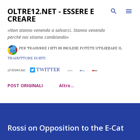
Passa ai contenuti principali
OLTRE12.NET - ESSERE E
CREARE
«Non stanno venendo a salvarci. Stanno venendo
perché noi stiamo cambiando»
PER TRADURRE I SITI IN INGLESE POTETE UTILIZZARE IL
TRADUTTORE DI SITI
TWITTER
ci trovi su:
POST ORIGINALI
Altro…
Rossi on Opposition to the E-Cat